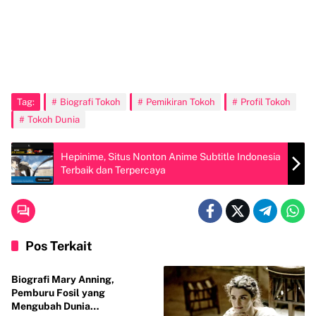
Tag:
Biografi Tokoh
Pemikiran Tokoh
Profil Tokoh
Tokoh Dunia
Hepinime, Situs Nonton Anime Subtitle Indonesia
Terbaik dan Terpercaya
Pos Terkait
Tokoh
Biografi Mary Anning,
Pemburu Fosil yang
Mengubah Dunia