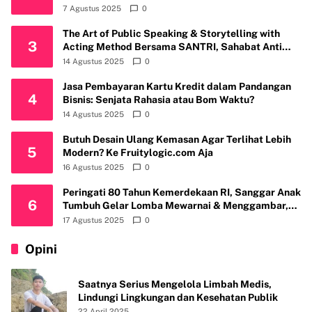
7 Agustus 2025
0
The Art of Public Speaking & Storytelling with
3
Acting Method Bersama SANTRI, Sahabat Anti
Riba Kembali Gelar Workshop di Kota Depok
14 Agustus 2025
0
Jasa Pembayaran Kartu Kredit dalam Pandangan
4
Bisnis: Senjata Rahasia atau Bom Waktu?
14 Agustus 2025
0
Butuh Desain Ulang Kemasan Agar Terlihat Lebih
5
Modern? Ke Fruitylogic.com Aja
16 Agustus 2025
0
Peringati 80 Tahun Kemerdekaan RI, Sanggar Anak
6
Tumbuh Gelar Lomba Mewarnai & Menggambar,
Ajak Anak Cintai Batik Nusantara
17 Agustus 2025
0
Opini
Saatnya Serius Mengelola Limbah Medis,
Lindungi Lingkungan dan Kesehatan Publik
22 April 2025