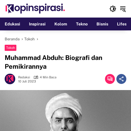
Langsung
ke
konten
Edukasi
Inspirasi
Kolom
Tekno
Bisnis
Lifesty
Beranda
Tokoh
Tokoh
Muhammad Abduh: Biografi dan
Pemikirannya
Redaksi
4 Min Baca
10 Juli 2023