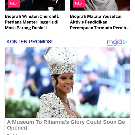
Tokoh
Tokoh
Biografi Winston Churchill:
Biografi Malala Yousafzai:
Perdana Menteri Inggris di
Aktivis Pendidikan
Masa Perang Dunia II
Perempuan Termuda Peraih
Nobel