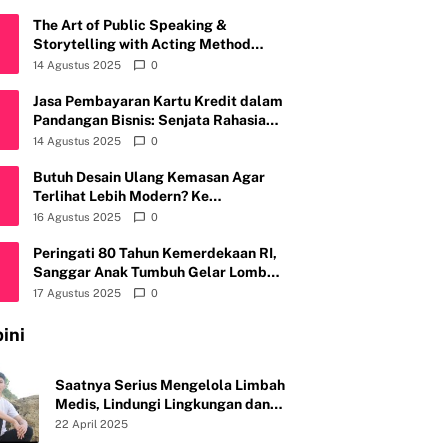
The Art of Public Speaking &
Storytelling with Acting Method
Bersama SANTRI, Sahabat Anti Riba
14 Agustus 2025
0
Kembali Gelar Workshop di Kota
Depok
Jasa Pembayaran Kartu Kredit dalam
Pandangan Bisnis: Senjata Rahasia
atau Bom Waktu?
14 Agustus 2025
0
Butuh Desain Ulang Kemasan Agar
Terlihat Lebih Modern? Ke
Fruitylogic.com Aja
16 Agustus 2025
0
Peringati 80 Tahun Kemerdekaan RI,
Sanggar Anak Tumbuh Gelar Lomba
Mewarnai & Menggambar, Ajak Anak
17 Agustus 2025
0
Cintai Batik Nusantara
ini
Saatnya Serius Mengelola Limbah
Medis, Lindungi Lingkungan dan
Kesehatan Publik
22 April 2025