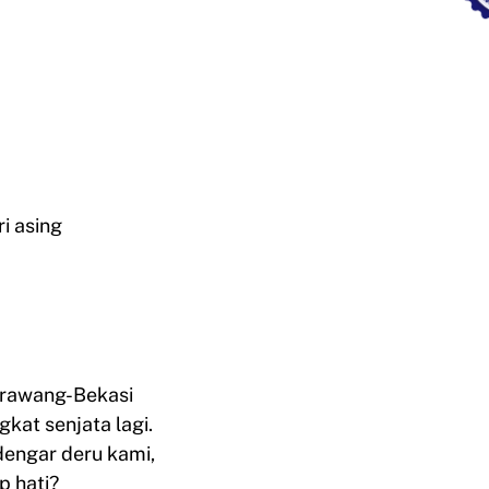
i asing
Karawang-Bekasi
gkat senjata lagi.
dengar deru kami,
p hati?