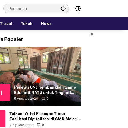
Travel
Tokoh
News
×
s Populer
Peneliti UNJ Kembangkan Game
1
Edukatif RATU untuk Tingkatkan
Kemandirian Perawatan Organ
5 Agustus 2026
0
Reproduksi Anak Hambatan
Intelektual
Telkom Witel Priangan Timur
Fasilitasi Digitalisasi di SMK Ma’arif
Al Ghozali Cirebon
7 Agustus 2025
0