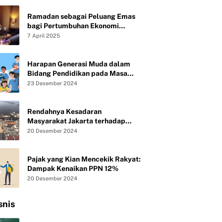
Ramadan sebagai Peluang Emas
bagi Pertumbuhan Ekonomi
Syariah UMKM
7 April 2025
Harapan Generasi Muda dalam
Bidang Pendidikan pada Masa
Presiden Baru Republik Indonesia
23 Desember 2024
Rendahnya Kesadaran
Masyarakat Jakarta terhadap
Kebersihan Lingkungan
20 Desember 2024
Pajak yang Kian Mencekik Rakyat:
Dampak Kenaikan PPN 12%
20 Desember 2024
snis