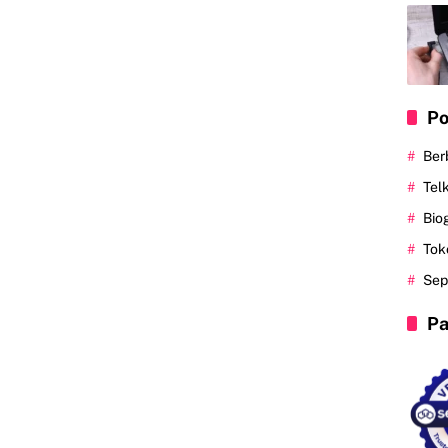
Po
Ber
Tel
Bio
Tok
Sep
Pa