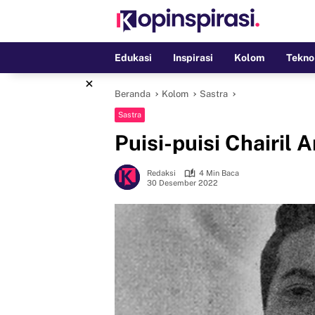
Langsung
ke
konten
Edukasi
Inspirasi
Kolom
Tekno
×
Beranda
Kolom
Sastra
Sastra
Puisi-puisi Chairil 
Redaksi
4 Min Baca
30 Desember 2022