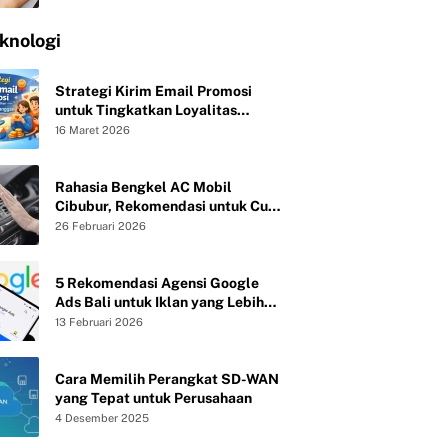
knologi
Strategi Kirim Email Promosi
untuk Tingkatkan Loyalitas
Pelanggan
16 Maret 2026
Rahasia Bengkel AC Mobil
Cibubur, Rekomendasi untuk Cuci
Evaporator dan Isi Freon agar AC
26 Februari 2026
Mobil Dingin Maksimal Tanpa Bau
5 Rekomendasi Agensi Google
Ads Bali untuk Iklan yang Lebih
Efektif
13 Februari 2026
Cara Memilih Perangkat SD-WAN
yang Tepat untuk Perusahaan
4 Desember 2025