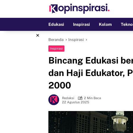
Langsung
ke
konten
Edukasi
Inspirasi
Kolom
Tekno
×
Beranda
Inspirasi
Inspirasi
Bincang Edukasi ber
dan Haji Edukator, P
2000
Redaksi
2 Min Baca
22 Agustus 2025