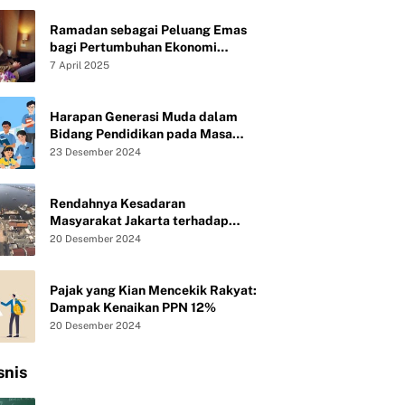
Ramadan sebagai Peluang Emas
bagi Pertumbuhan Ekonomi
Syariah UMKM
7 April 2025
Harapan Generasi Muda dalam
Bidang Pendidikan pada Masa
Presiden Baru Republik Indonesia
23 Desember 2024
Rendahnya Kesadaran
Masyarakat Jakarta terhadap
Kebersihan Lingkungan
20 Desember 2024
Pajak yang Kian Mencekik Rakyat:
Dampak Kenaikan PPN 12%
20 Desember 2024
snis