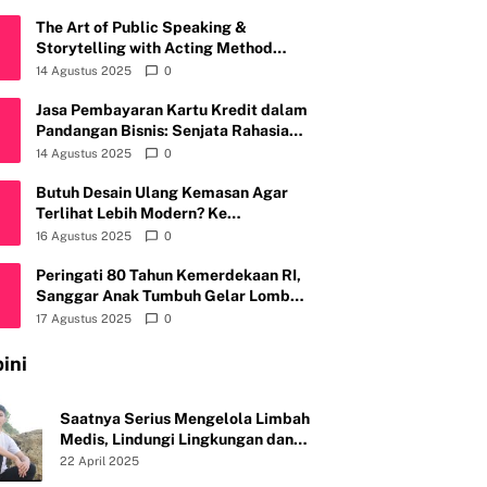
The Art of Public Speaking &
Storytelling with Acting Method
Bersama SANTRI, Sahabat Anti Riba
14 Agustus 2025
0
Kembali Gelar Workshop di Kota
Depok
Jasa Pembayaran Kartu Kredit dalam
Pandangan Bisnis: Senjata Rahasia
atau Bom Waktu?
14 Agustus 2025
0
Butuh Desain Ulang Kemasan Agar
Terlihat Lebih Modern? Ke
Fruitylogic.com Aja
16 Agustus 2025
0
Peringati 80 Tahun Kemerdekaan RI,
Sanggar Anak Tumbuh Gelar Lomba
Mewarnai & Menggambar, Ajak Anak
17 Agustus 2025
0
Cintai Batik Nusantara
ini
Saatnya Serius Mengelola Limbah
Medis, Lindungi Lingkungan dan
Kesehatan Publik
22 April 2025