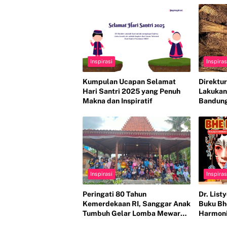
Inspirasi
Inspiras
Kumpulan Ucapan Selamat
Direktur
Hari Santri 2025 yang Penuh
Lakukan
Makna dan Inspiratif
Bandung
Broomst
Resourc
Internas
Inspirasi
Inspiras
Peringati 80 Tahun
Dr. Lis
Kemerdekaan RI, Sanggar Anak
Buku Bh
Tumbuh Gelar Lomba Mewarnai
Harmoni
& Menggambar, Ajak Anak