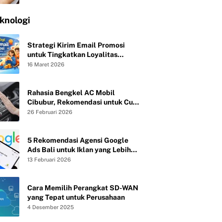
knologi
Strategi Kirim Email Promosi
untuk Tingkatkan Loyalitas
Pelanggan
16 Maret 2026
Rahasia Bengkel AC Mobil
Cibubur, Rekomendasi untuk Cuci
Evaporator dan Isi Freon agar AC
26 Februari 2026
Mobil Dingin Maksimal Tanpa Bau
5 Rekomendasi Agensi Google
Ads Bali untuk Iklan yang Lebih
Efektif
13 Februari 2026
Cara Memilih Perangkat SD-WAN
yang Tepat untuk Perusahaan
4 Desember 2025