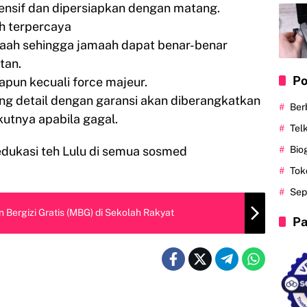
ensif dan dipersiapkan dengan matang.
h terpercaya
maah sehingga jamaah dapat benar-benar
tan.
Po
pun kecuali force majeur.
ng detail dengan garansi akan diberangkatkan
Ber
kutnya apabila gagal.
Tel
ukasi teh Lulu di semua sosmed
Bio
Tok
Sep
Bergizi Gratis (MBG) di Sekolah Rakyat
Pa