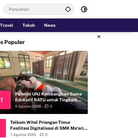
Travel
Tokoh
News
×
s Populer
Peneliti UNJ Kembangkan Game
1
Edukatif RATU untuk Tingkatkan
Kemandirian Perawatan Organ
5 Agustus 2026
0
Reproduksi Anak Hambatan
Intelektual
Telkom Witel Priangan Timur
Fasilitasi Digitalisasi di SMK Ma’arif
Al Ghozali Cirebon
7 Agustus 2025
0