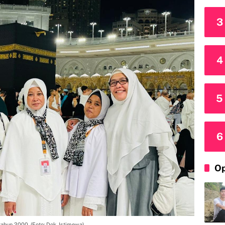
3
4
5
6
Op
 tahun 2000. (Foto: Dok. Istimewa)