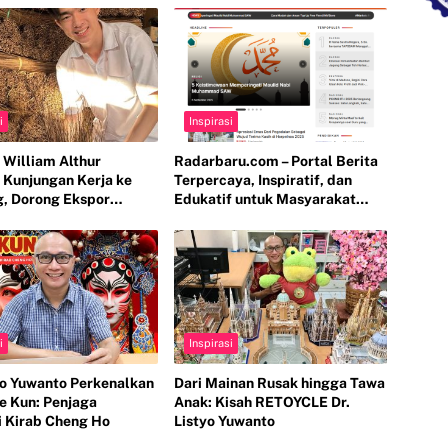
i
Inspirasi
 William Althur
Radarbaru.com – Portal Berita
 Kunjungan Kerja ke
Terpercaya, Inspiratif, dan
, Dorong Ekspor
Edukatif untuk Masyarakat
ick PT SukaBumi
Indonesia
es ke Pasar
ional
i
Inspirasi
tyo Yuwanto Perkenalkan
Dari Mainan Rusak hingga Tawa
e Kun: Penjaga
Anak: Kisah RETOYCLE Dr.
 Kirab Cheng Ho
Listyo Yuwanto