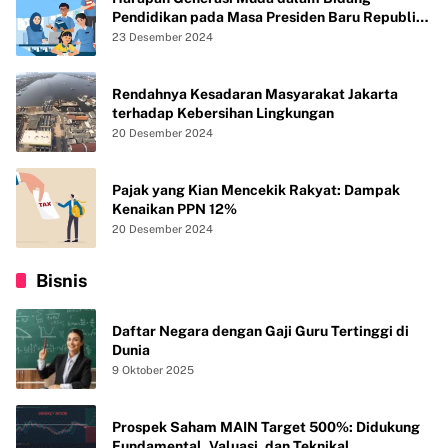
Pendidikan pada Masa Presiden Baru Republik
Indonesia
23 Desember 2024
Rendahnya Kesadaran Masyarakat Jakarta
terhadap Kebersihan Lingkungan
20 Desember 2024
Pajak yang Kian Mencekik Rakyat: Dampak
Kenaikan PPN 12%
20 Desember 2024
Bisnis
Daftar Negara dengan Gaji Guru Tertinggi di
Dunia
9 Oktober 2025
Prospek Saham MAIN Target 500%: Didukung
Fundamental, Valuasi, dan Teknikal