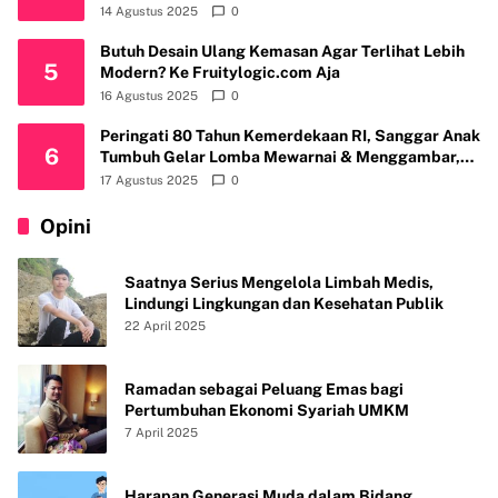
14 Agustus 2025
0
Butuh Desain Ulang Kemasan Agar Terlihat Lebih
5
Modern? Ke Fruitylogic.com Aja
16 Agustus 2025
0
Peringati 80 Tahun Kemerdekaan RI, Sanggar Anak
6
Tumbuh Gelar Lomba Mewarnai & Menggambar,
Ajak Anak Cintai Batik Nusantara
17 Agustus 2025
0
Opini
Saatnya Serius Mengelola Limbah Medis,
Lindungi Lingkungan dan Kesehatan Publik
22 April 2025
Ramadan sebagai Peluang Emas bagi
Pertumbuhan Ekonomi Syariah UMKM
7 April 2025
Harapan Generasi Muda dalam Bidang