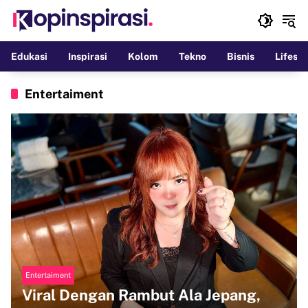
Langsung
ke
konten
Edukasi
Inspirasi
Kolom
Tekno
Bisnis
Lifesty
Entertaiment
Entertaiment
Viral Dengan Rambut Ala Jepang,