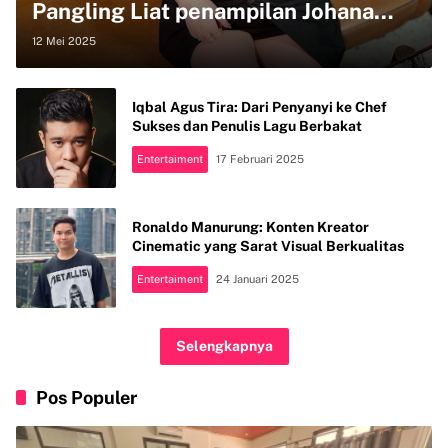
Pangling Liat penampilan Johana
Ariel Suhendra dengan Poni Barunya
12 Mei 2025
Iqbal Agus Tira: Dari Penyanyi ke Chef
Sukses dan Penulis Lagu Berbakat
Entertaiment
17 Februari 2025
Ronaldo Manurung: Konten Kreator
Cinematic yang Sarat Visual Berkualitas
Entertaiment
24 Januari 2025
Selengkapnya
Pos Populer