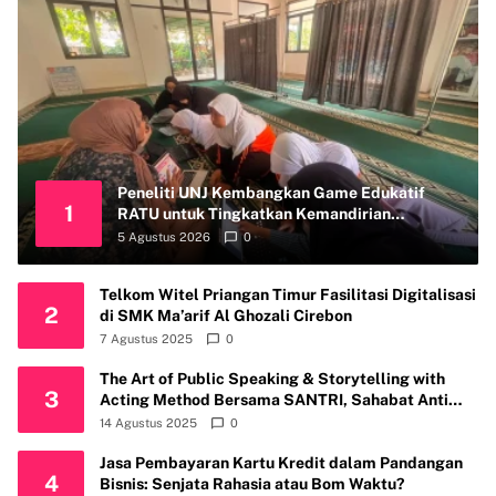
Peneliti UNJ Kembangkan Game Edukatif
1
RATU untuk Tingkatkan Kemandirian
Perawatan Organ Reproduksi Anak Hambatan
5 Agustus 2026
0
Intelektual
Telkom Witel Priangan Timur Fasilitasi Digitalisasi
2
di SMK Ma’arif Al Ghozali Cirebon
7 Agustus 2025
0
The Art of Public Speaking & Storytelling with
3
Acting Method Bersama SANTRI, Sahabat Anti
Riba Kembali Gelar Workshop di Kota Depok
14 Agustus 2025
0
Jasa Pembayaran Kartu Kredit dalam Pandangan
4
Bisnis: Senjata Rahasia atau Bom Waktu?