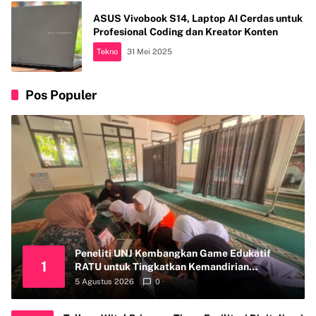
ASUS Vivobook S14, Laptop AI Cerdas untuk
Profesional Coding dan Kreator Konten
Tekno
31 Mei 2025
Pos Populer
Peneliti UNJ Kembangkan Game Edukatif
1
RATU untuk Tingkatkan Kemandirian
Perawatan Organ Reproduksi Anak Hambatan
5 Agustus 2026
0
Intelektual