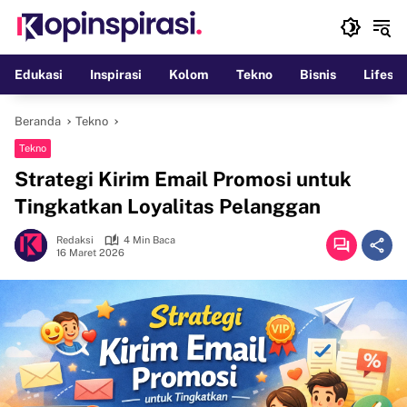
Langsung
ke
konten
Edukasi
Inspirasi
Kolom
Tekno
Bisnis
Lifesty
Beranda
Tekno
Tekno
Strategi Kirim Email Promosi untuk
Tingkatkan Loyalitas Pelanggan
Redaksi
4 Min Baca
16 Maret 2026