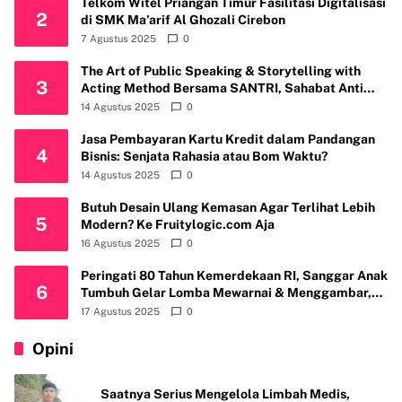
Telkom Witel Priangan Timur Fasilitasi Digitalisasi
2
di SMK Ma’arif Al Ghozali Cirebon
7 Agustus 2025
0
The Art of Public Speaking & Storytelling with
3
Acting Method Bersama SANTRI, Sahabat Anti
Riba Kembali Gelar Workshop di Kota Depok
14 Agustus 2025
0
Jasa Pembayaran Kartu Kredit dalam Pandangan
4
Bisnis: Senjata Rahasia atau Bom Waktu?
14 Agustus 2025
0
Butuh Desain Ulang Kemasan Agar Terlihat Lebih
5
Modern? Ke Fruitylogic.com Aja
16 Agustus 2025
0
Peringati 80 Tahun Kemerdekaan RI, Sanggar Anak
6
Tumbuh Gelar Lomba Mewarnai & Menggambar,
Ajak Anak Cintai Batik Nusantara
17 Agustus 2025
0
Opini
Saatnya Serius Mengelola Limbah Medis,