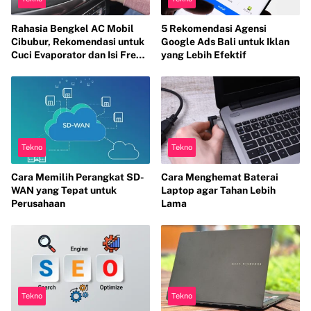
Rahasia Bengkel AC Mobil
5 Rekomendasi Agensi
Cibubur, Rekomendasi untuk
Google Ads Bali untuk Iklan
Cuci Evaporator dan Isi Freon
yang Lebih Efektif
agar AC Mobil Dingin
Maksimal Tanpa Bau
Tekno
Tekno
Cara Memilih Perangkat SD-
Cara Menghemat Baterai
WAN yang Tepat untuk
Laptop agar Tahan Lebih
Perusahaan
Lama
Tekno
Tekno