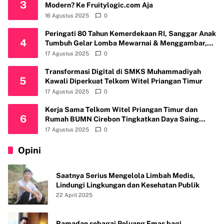
3
Modern? Ke Fruitylogic.com Aja
16 Agustus 2025
0
Peringati 80 Tahun Kemerdekaan RI, Sanggar Anak
4
Tumbuh Gelar Lomba Mewarnai & Menggambar,
Ajak Anak Cintai Batik Nusantara
17 Agustus 2025
0
Transformasi Digital di SMKS Muhammadiyah
5
Kawali Diperkuat Telkom Witel Priangan Timur
17 Agustus 2025
0
Kerja Sama Telkom Witel Priangan Timur dan
6
Rumah BUMN Cirebon Tingkatkan Daya Saing
Usaha
17 Agustus 2025
0
Opini
Saatnya Serius Mengelola Limbah Medis,
Lindungi Lingkungan dan Kesehatan Publik
22 April 2025
Ramadan sebagai Peluang Emas bagi