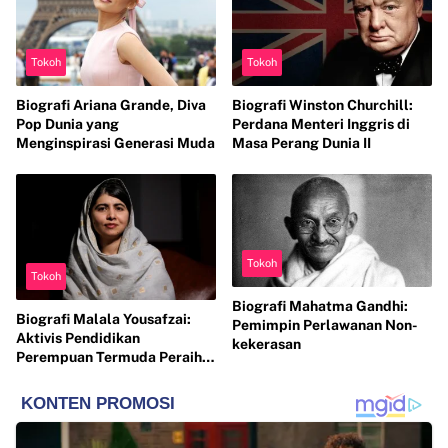
Tokoh
Tokoh
Biografi Ariana Grande, Diva
Biografi Winston Churchill:
Pop Dunia yang
Perdana Menteri Inggris di
Menginspirasi Generasi Muda
Masa Perang Dunia II
Tokoh
Tokoh
Biografi Mahatma Gandhi:
Biografi Malala Yousafzai:
Pemimpin Perlawanan Non-
Aktivis Pendidikan
kekerasan
Perempuan Termuda Peraih
Nobel