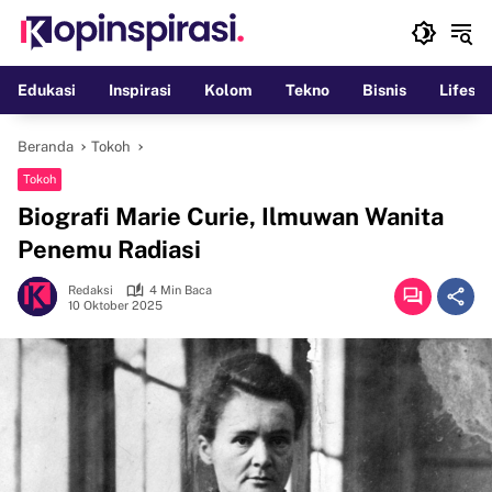
Langsung
ke
konten
Edukasi
Inspirasi
Kolom
Tekno
Bisnis
Lifesty
Beranda
Tokoh
Tokoh
Biografi Marie Curie, Ilmuwan Wanita
Penemu Radiasi
Redaksi
4 Min Baca
10 Oktober 2025