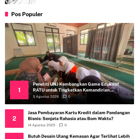
Pos Populer
Peneliti UNJ Kembangkan Game Edukatif
1
RATU untuk Tingkatkan Kemandirian
Perawatan Organ Reproduksi Anak Hambatan
5 Agustus 2026
0
Intelektual
Jasa Pembayaran Kartu Kredit dalam Pandangan
2
Bisnis: Senjata Rahasia atau Bom Waktu?
14 Agustus 2025
0
Butuh Desain Ulang Kemasan Agar Terlihat Lebih