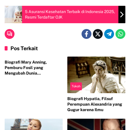
5 Asuransi Kesehatan Terbaik di Indonesia 2025,
Resmi Terdaftar OJK
Pos Terkait
Tokoh
Biografi Mary Anning,
Pemburu Fosil yang
Mengubah Dunia
Paleontologi
Tokoh
Biografi Hypatia, Filsuf
Perempuan Alexandria yang
Gugur karena Ilmu