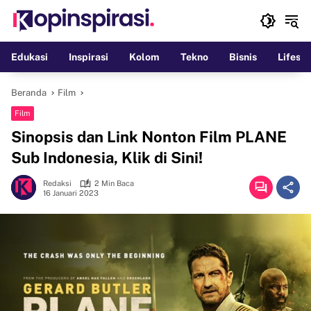
Langsung
ke
konten
Edukasi
Inspirasi
Kolom
Tekno
Bisnis
Lifesty
Beranda
Film
Film
Sinopsis dan Link Nonton Film PLANE
Sub Indonesia, Klik di Sini!
Redaksi
2 Min Baca
16 Januari 2023