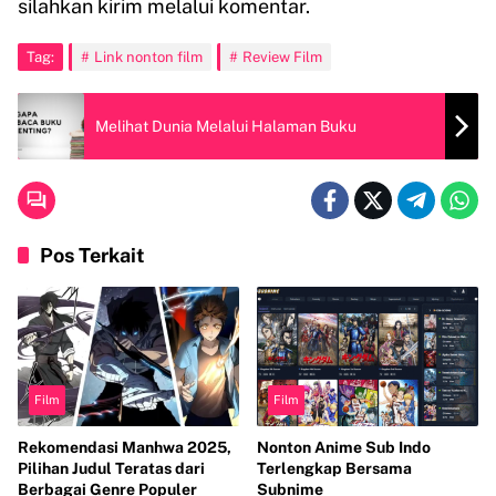
silahkan kirim melalui komentar.
Tag:
Link nonton film
Review Film
Melihat Dunia Melalui Halaman Buku
Pos Terkait
Film
Film
Rekomendasi Manhwa 2025,
Nonton Anime Sub Indo
Pilihan Judul Teratas dari
Terlengkap Bersama
Berbagai Genre Populer
Subnime