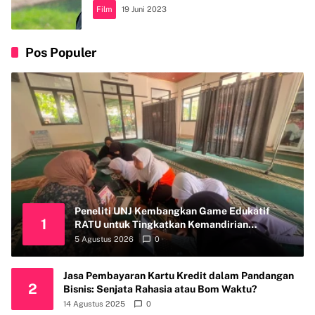
Film
19 Juni 2023
Pos Populer
Peneliti UNJ Kembangkan Game Edukatif
1
RATU untuk Tingkatkan Kemandirian
Perawatan Organ Reproduksi Anak Hambatan
5 Agustus 2026
0
Intelektual
Jasa Pembayaran Kartu Kredit dalam Pandangan
2
Bisnis: Senjata Rahasia atau Bom Waktu?
14 Agustus 2025
0