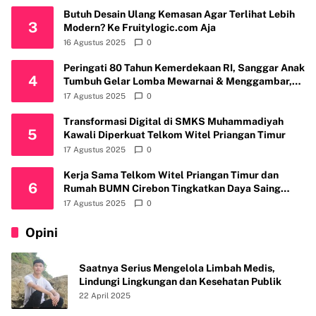
Butuh Desain Ulang Kemasan Agar Terlihat Lebih
3
Modern? Ke Fruitylogic.com Aja
16 Agustus 2025
0
Peringati 80 Tahun Kemerdekaan RI, Sanggar Anak
4
Tumbuh Gelar Lomba Mewarnai & Menggambar,
Ajak Anak Cintai Batik Nusantara
17 Agustus 2025
0
Transformasi Digital di SMKS Muhammadiyah
5
Kawali Diperkuat Telkom Witel Priangan Timur
17 Agustus 2025
0
Kerja Sama Telkom Witel Priangan Timur dan
6
Rumah BUMN Cirebon Tingkatkan Daya Saing
Usaha
17 Agustus 2025
0
Opini
Saatnya Serius Mengelola Limbah Medis,
Lindungi Lingkungan dan Kesehatan Publik
22 April 2025