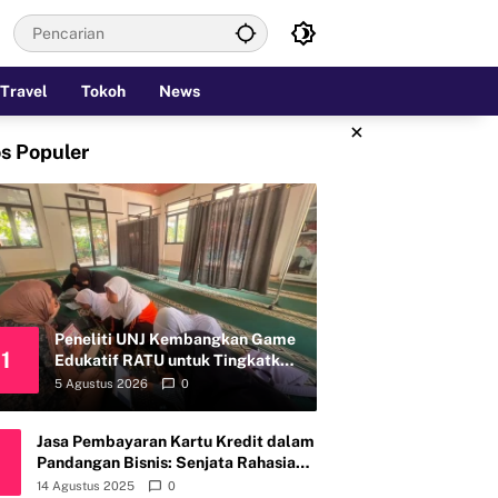
Travel
Tokoh
News
×
s Populer
Peneliti UNJ Kembangkan Game
1
Edukatif RATU untuk Tingkatkan
Kemandirian Perawatan Organ
5 Agustus 2026
0
Reproduksi Anak Hambatan
Intelektual
Jasa Pembayaran Kartu Kredit dalam
Pandangan Bisnis: Senjata Rahasia
atau Bom Waktu?
14 Agustus 2025
0