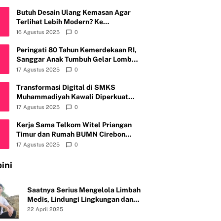
Butuh Desain Ulang Kemasan Agar
Terlihat Lebih Modern? Ke
Fruitylogic.com Aja
16 Agustus 2025
0
Peringati 80 Tahun Kemerdekaan RI,
Sanggar Anak Tumbuh Gelar Lomba
Mewarnai & Menggambar, Ajak Anak
17 Agustus 2025
0
Cintai Batik Nusantara
Transformasi Digital di SMKS
Muhammadiyah Kawali Diperkuat
Telkom Witel Priangan Timur
17 Agustus 2025
0
Kerja Sama Telkom Witel Priangan
Timur dan Rumah BUMN Cirebon
Tingkatkan Daya Saing Usaha
17 Agustus 2025
0
ini
Saatnya Serius Mengelola Limbah
Medis, Lindungi Lingkungan dan
Kesehatan Publik
22 April 2025