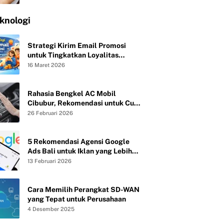
knologi
Strategi Kirim Email Promosi
untuk Tingkatkan Loyalitas
Pelanggan
16 Maret 2026
Rahasia Bengkel AC Mobil
Cibubur, Rekomendasi untuk Cuci
Evaporator dan Isi Freon agar AC
26 Februari 2026
Mobil Dingin Maksimal Tanpa Bau
5 Rekomendasi Agensi Google
Ads Bali untuk Iklan yang Lebih
Efektif
13 Februari 2026
Cara Memilih Perangkat SD-WAN
yang Tepat untuk Perusahaan
4 Desember 2025