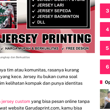
3
4
5
Lengkap dan Berkualitas
6
ya tim atau komunitas, rasanya kurang
yang kece. Jersey itu bukan cuma soal
Op
 tim kelihatan kompak dan punya identitas
n jersey custom
yang bisa pesan online tanpa
ewat website Garudaprint.com, kamu bisa