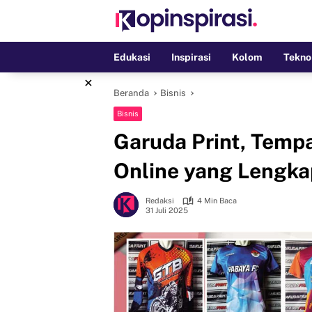
Langsung
ke
konten
Edukasi
Inspirasi
Kolom
Tekno
×
Beranda
Bisnis
Bisnis
Garuda Print, Tempa
Online yang Lengka
Redaksi
4 Min Baca
31 Juli 2025