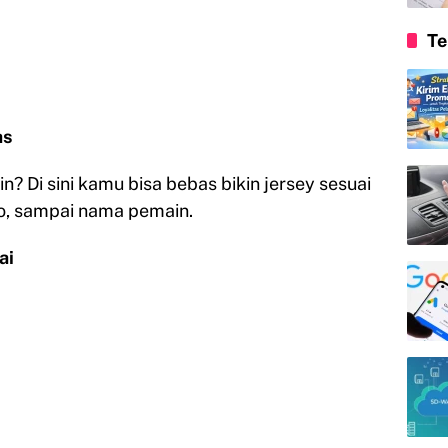
Te
as
n? Di sini kamu bisa bebas bikin jersey sesuai
ogo, sampai nama pemain.
ai