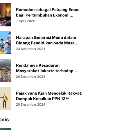
Ramadan sebagai Peluang Emas
bagi Pertumbuhan Ekonomi
Syariah UMKM
7 April 2025
Harapan Generasi Muda dalam
Bidang Pendidikan pada Masa
Presiden Baru Republik Indonesia
23 Desember 2024
Rendahnya Kesadaran
Masyarakat Jakarta terhadap
Kebersihan Lingkungan
20 Desember 2024
Pajak yang Kian Mencekik Rakyat:
Dampak Kenaikan PPN 12%
20 Desember 2024
snis