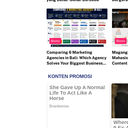
Bisnis
Bisnis
Comparing 6 Marketing
Magang 
Agencies in Bali: Which Agency
Mahasis
Solves Your Biggest Business
Content
Problem?
& Digit