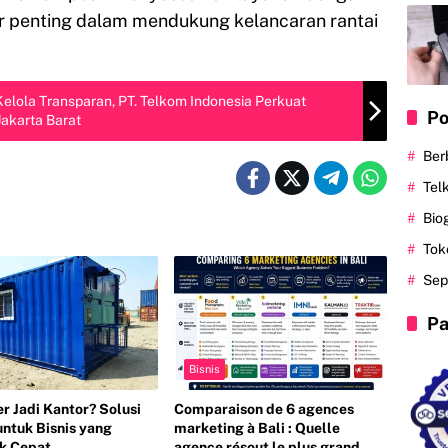
r penting dalam mendukung kelancaran rantai
lola Transparan, PT. Telkom Indonesia Perkuat
Po
Jakarta Barat
Ber
Tel
Bio
Tok
Sep
Pa
Bisnis
r Jadi Kantor? Solusi
Comparaison de 6 agences
untuk Bisnis yang
marketing à Bali : Quelle
k Cepat
agence résout le plus grand