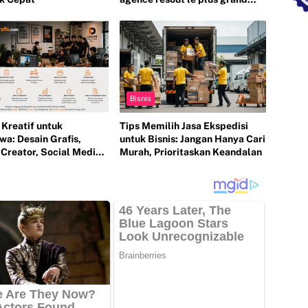
défi de votre entreprise ?
Bisnis
Kreatif untuk
Tips Memilih Jasa Ekspedisi
wa: Desain Grafis,
untuk Bisnis: Jangan Hanya Cari
 Creator, Social Media
Murah, Prioritaskan Keandalan
al Marketing