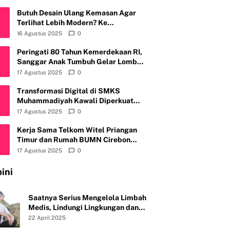
Butuh Desain Ulang Kemasan Agar
Terlihat Lebih Modern? Ke
Fruitylogic.com Aja
16 Agustus 2025
0
Peringati 80 Tahun Kemerdekaan RI,
Sanggar Anak Tumbuh Gelar Lomba
Mewarnai & Menggambar, Ajak Anak
17 Agustus 2025
0
Cintai Batik Nusantara
Transformasi Digital di SMKS
Muhammadiyah Kawali Diperkuat
Telkom Witel Priangan Timur
17 Agustus 2025
0
Kerja Sama Telkom Witel Priangan
Timur dan Rumah BUMN Cirebon
Tingkatkan Daya Saing Usaha
17 Agustus 2025
0
ini
Saatnya Serius Mengelola Limbah
Medis, Lindungi Lingkungan dan
Kesehatan Publik
22 April 2025