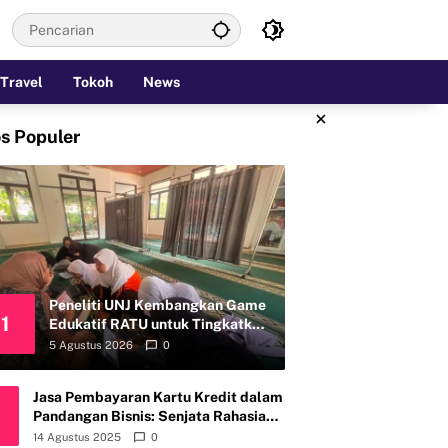
Travel
Tokoh
News
×
s Populer
Peneliti UNJ Kembangkan Game
1
Edukatif RATU untuk Tingkatkan
Kemandirian Perawatan Organ
5 Agustus 2026
0
Reproduksi Anak Hambatan
Intelektual
Jasa Pembayaran Kartu Kredit dalam
Pandangan Bisnis: Senjata Rahasia
atau Bom Waktu?
14 Agustus 2025
0