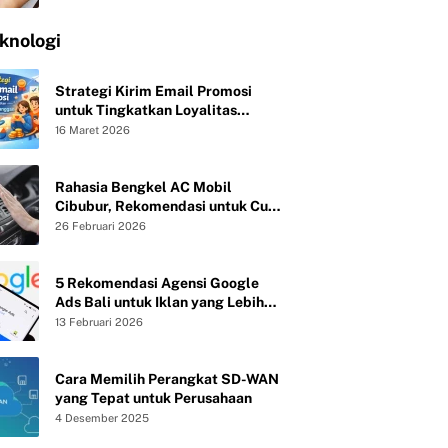
knologi
Strategi Kirim Email Promosi
untuk Tingkatkan Loyalitas
Pelanggan
16 Maret 2026
Rahasia Bengkel AC Mobil
Cibubur, Rekomendasi untuk Cuci
Evaporator dan Isi Freon agar AC
26 Februari 2026
Mobil Dingin Maksimal Tanpa Bau
5 Rekomendasi Agensi Google
Ads Bali untuk Iklan yang Lebih
Efektif
13 Februari 2026
Cara Memilih Perangkat SD-WAN
yang Tepat untuk Perusahaan
4 Desember 2025