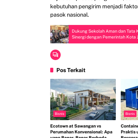
kebutuhan pengirim menjadi fakto
pasok nasional.
Dukung Sekolah Aman dan Tata Ke
Sinergi dengan Pemerintah Kota 
Pos Terkait
Bisnis
Bisnis
Ecotown at Sawangan vs
Containe
Perumahan Konvensional: Apa
Praktis 
yang Benar-Benar Berbeda
Bergera