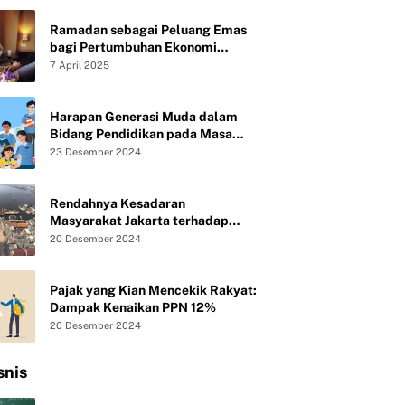
Ramadan sebagai Peluang Emas
bagi Pertumbuhan Ekonomi
Syariah UMKM
7 April 2025
Harapan Generasi Muda dalam
Bidang Pendidikan pada Masa
Presiden Baru Republik Indonesia
23 Desember 2024
Rendahnya Kesadaran
Masyarakat Jakarta terhadap
Kebersihan Lingkungan
20 Desember 2024
Pajak yang Kian Mencekik Rakyat:
Dampak Kenaikan PPN 12%
20 Desember 2024
snis