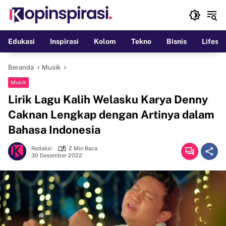
Langsung
ke
konten
Edukasi
Inspirasi
Kolom
Tekno
Bisnis
Lifesty
Beranda
Musik
Musik
Lirik Lagu Kalih Welasku Karya Denny
Caknan Lengkap dengan Artinya dalam
Bahasa Indonesia
Redaksi
2 Min Baca
30 Desember 2022