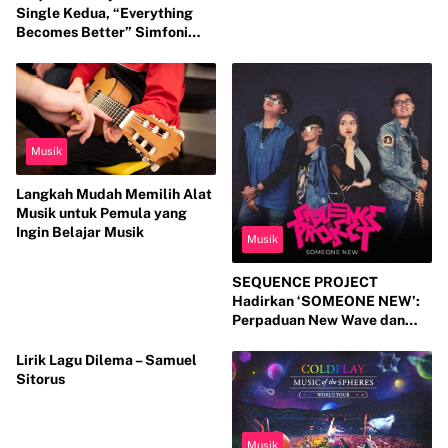
Single Kedua, “Everything
Becomes Better” Simfoni
Harapan dalam Nada New
Wave
Musik
Langkah Mudah Memilih Alat
Musik untuk Pemula yang
Ingin Belajar Musik
Musik
SEQUENCE PROJECT
Hadirkan ‘SOMEONE NEW’:
Perpaduan New Wave dan
Jiwa Seni yang Menggugah
Lirik Lagu Dilema – Samuel
Sitorus
Musik