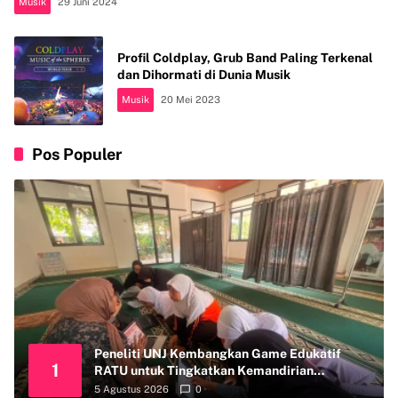
Musik
29 Juni 2024
Profil Coldplay, Grub Band Paling Terkenal
dan Dihormati di Dunia Musik
Musik
20 Mei 2023
Pos Populer
Peneliti UNJ Kembangkan Game Edukatif
1
RATU untuk Tingkatkan Kemandirian
Perawatan Organ Reproduksi Anak Hambatan
5 Agustus 2026
0