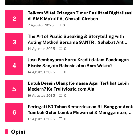
Intelektual
Telkom Witel Priangan Timur Fasilitasi Digitalisasi
2
di SMK Ma’arif Al Ghozali Cirebon
7 Agustus 2025
0
The Art of Public Speaking & Storytelling with
3
Acting Method Bersama SANTRI, Sahabat Anti
Riba Kembali Gelar Workshop di Kota Depok
14 Agustus 2025
0
Jasa Pembayaran Kartu Kredit dalam Pandangan
4
Bisnis: Senjata Rahasia atau Bom Waktu?
14 Agustus 2025
0
Butuh Desain Ulang Kemasan Agar Terlihat Lebih
5
Modern? Ke Fruitylogic.com Aja
16 Agustus 2025
0
Peringati 80 Tahun Kemerdekaan RI, Sanggar Anak
6
Tumbuh Gelar Lomba Mewarnai & Menggambar,
Ajak Anak Cintai Batik Nusantara
17 Agustus 2025
0
Opini