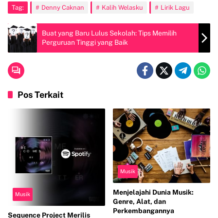
Tag:
Denny Caknan
Kalih Welasku
Lirik Lagu
Buat yang Baru Lulus Sekolah: Tips Memilih
Perguruan Tinggi yang Baik
Pos Terkait
Musik
Menjelajahi Dunia Musik:
Musik
Genre, Alat, dan
Perkembangannya
Sequence Project Merilis