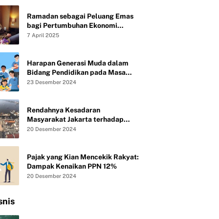
Ramadan sebagai Peluang Emas
bagi Pertumbuhan Ekonomi
Syariah UMKM
7 April 2025
Harapan Generasi Muda dalam
Bidang Pendidikan pada Masa
Presiden Baru Republik Indonesia
23 Desember 2024
Rendahnya Kesadaran
Masyarakat Jakarta terhadap
Kebersihan Lingkungan
20 Desember 2024
Pajak yang Kian Mencekik Rakyat:
Dampak Kenaikan PPN 12%
20 Desember 2024
snis