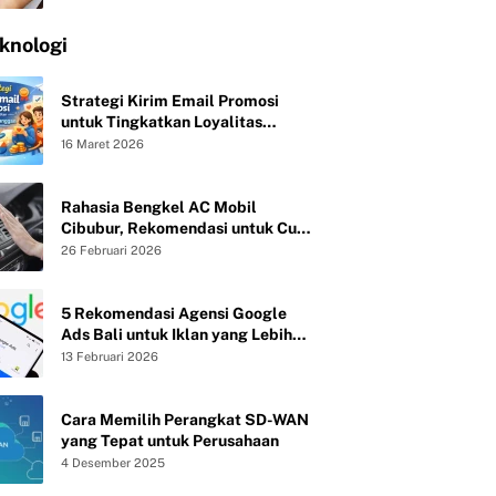
knologi
Strategi Kirim Email Promosi
untuk Tingkatkan Loyalitas
Pelanggan
16 Maret 2026
Rahasia Bengkel AC Mobil
Cibubur, Rekomendasi untuk Cuci
Evaporator dan Isi Freon agar AC
26 Februari 2026
Mobil Dingin Maksimal Tanpa Bau
5 Rekomendasi Agensi Google
Ads Bali untuk Iklan yang Lebih
Efektif
13 Februari 2026
Cara Memilih Perangkat SD-WAN
yang Tepat untuk Perusahaan
4 Desember 2025