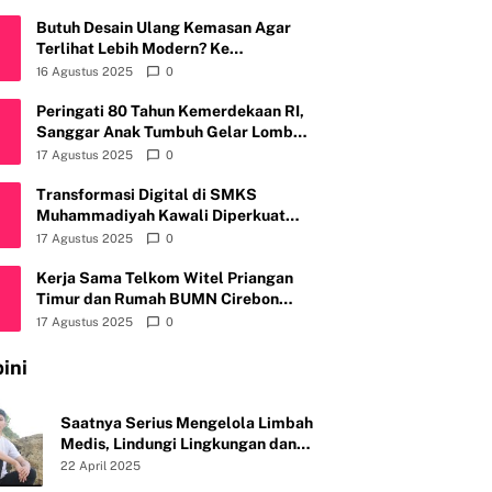
Butuh Desain Ulang Kemasan Agar
Terlihat Lebih Modern? Ke
Fruitylogic.com Aja
16 Agustus 2025
0
Peringati 80 Tahun Kemerdekaan RI,
Sanggar Anak Tumbuh Gelar Lomba
Mewarnai & Menggambar, Ajak Anak
17 Agustus 2025
0
Cintai Batik Nusantara
Transformasi Digital di SMKS
Muhammadiyah Kawali Diperkuat
Telkom Witel Priangan Timur
17 Agustus 2025
0
Kerja Sama Telkom Witel Priangan
Timur dan Rumah BUMN Cirebon
Tingkatkan Daya Saing Usaha
17 Agustus 2025
0
ini
Saatnya Serius Mengelola Limbah
Medis, Lindungi Lingkungan dan
Kesehatan Publik
22 April 2025