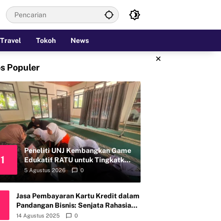
Travel
Tokoh
News
×
s Populer
Peneliti UNJ Kembangkan Game
1
Edukatif RATU untuk Tingkatkan
Kemandirian Perawatan Organ
5 Agustus 2026
0
Reproduksi Anak Hambatan
Intelektual
Jasa Pembayaran Kartu Kredit dalam
Pandangan Bisnis: Senjata Rahasia
atau Bom Waktu?
14 Agustus 2025
0