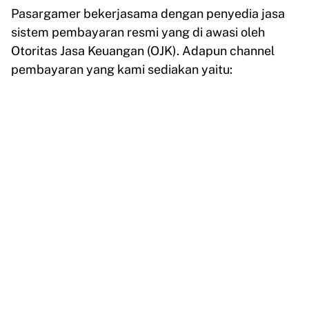
Pasargamer bekerjasama dengan penyedia jasa
sistem pembayaran resmi yang di awasi oleh
Otoritas Jasa Keuangan (OJK). Adapun channel
pembayaran yang kami sediakan yaitu: