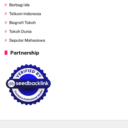
Berbagi ide
Telkom Indonesia
Biografi Tokoh
Tokoh Dunia
Seputar Mahasiswa
Partnership