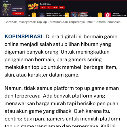
Gambar: Pasargamer: Top Up Termurah dan Terpercaya untuk Gamers Indonesia
KOPINSPIRASI
– Di era digital ini, bermain game
online menjadi salah satu pilihan hiburan yang
digemari banyak orang. Untuk meningkatkan
pengalaman bermain, para gamers sering
melakukan top up untuk membeli berbagai item,
skin, atau karakter dalam game.
Namun, tidak semua platform top up game aman
dan terpercaya. Ada banyak platform yang
menawarkan harga murah tapi berisiko penipuan
atau akun game yang dihack. Oleh karena itu,
penting bagi para gamers untuk memilih platform
top up game yang aman dan terpercaya. Kali ini