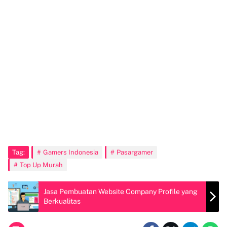
Tag:
Gamers Indonesia
Pasargamer
Top Up Murah
Jasa Pembuatan Website Company Profile yang
Berkualitas