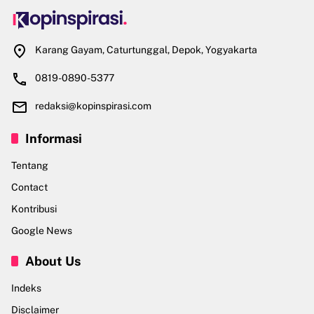
Karang Gayam, Caturtunggal, Depok, Yogyakarta
0819-0890-5377
redaksi@kopinspirasi.com
Informasi
Tentang
Contact
Kontribusi
Google News
About Us
Indeks
Disclaimer