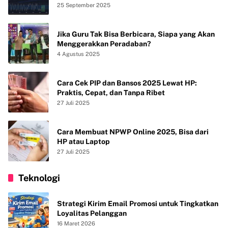
25 September 2025
Jika Guru Tak Bisa Berbicara, Siapa yang Akan
Menggerakkan Peradaban?
4 Agustus 2025
Cara Cek PIP dan Bansos 2025 Lewat HP:
Praktis, Cepat, dan Tanpa Ribet
27 Juli 2025
Cara Membuat NPWP Online 2025, Bisa dari
HP atau Laptop
27 Juli 2025
Teknologi
Strategi Kirim Email Promosi untuk Tingkatkan
Loyalitas Pelanggan
16 Maret 2026