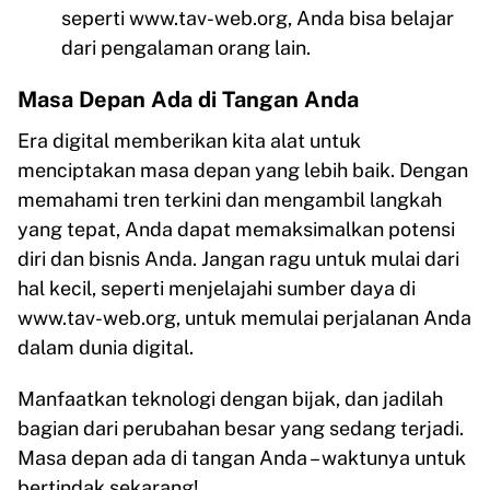
seperti www.tav-web.org, Anda bisa belajar
dari pengalaman orang lain.
Masa Depan Ada di Tangan Anda
Era digital memberikan kita alat untuk
menciptakan masa depan yang lebih baik. Dengan
memahami tren terkini dan mengambil langkah
yang tepat, Anda dapat memaksimalkan potensi
diri dan bisnis Anda. Jangan ragu untuk mulai dari
hal kecil, seperti menjelajahi sumber daya di
www.tav-web.org, untuk memulai perjalanan Anda
dalam dunia digital.
Manfaatkan teknologi dengan bijak, dan jadilah
bagian dari perubahan besar yang sedang terjadi.
Masa depan ada di tangan Anda – waktunya untuk
bertindak sekarang!