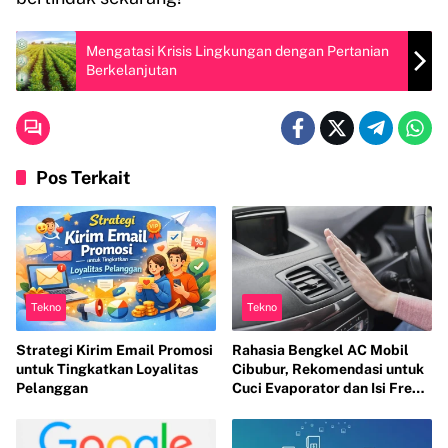
Mengatasi Krisis Lingkungan dengan Pertanian
Berkelanjutan
Pos Terkait
Tekno
Tekno
Strategi Kirim Email Promosi
Rahasia Bengkel AC Mobil
untuk Tingkatkan Loyalitas
Cibubur, Rekomendasi untuk
Pelanggan
Cuci Evaporator dan Isi Freon
agar AC Mobil Dingin
Maksimal Tanpa Bau