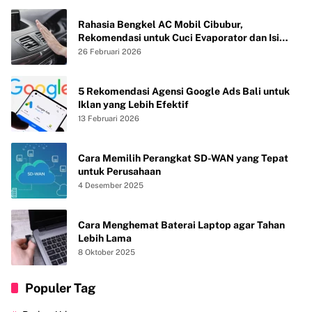
Rahasia Bengkel AC Mobil Cibubur,
Rekomendasi untuk Cuci Evaporator dan Isi
Freon agar AC Mobil Dingin Maksimal Tanpa
26 Februari 2026
Bau
5 Rekomendasi Agensi Google Ads Bali untuk
Iklan yang Lebih Efektif
13 Februari 2026
Cara Memilih Perangkat SD-WAN yang Tepat
untuk Perusahaan
4 Desember 2025
Cara Menghemat Baterai Laptop agar Tahan
Lebih Lama
8 Oktober 2025
Populer Tag