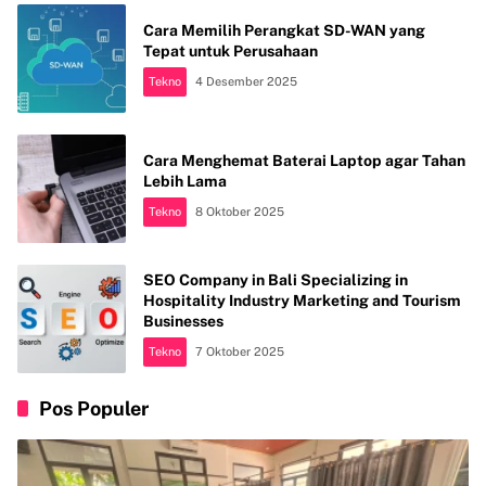
Cara Memilih Perangkat SD-WAN yang
Tepat untuk Perusahaan
Tekno
4 Desember 2025
Cara Menghemat Baterai Laptop agar Tahan
Lebih Lama
Tekno
8 Oktober 2025
SEO Company in Bali Specializing in
Hospitality Industry Marketing and Tourism
Businesses
Tekno
7 Oktober 2025
Pos Populer