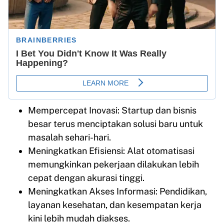
Mempercepat Inovasi: Startup dan bisnis
besar terus menciptakan solusi baru untuk
masalah sehari-hari.
Meningkatkan Efisiensi: Alat otomatisasi
memungkinkan pekerjaan dilakukan lebih
cepat dengan akurasi tinggi.
Meningkatkan Akses Informasi: Pendidikan,
layanan kesehatan, dan kesempatan kerja
kini lebih mudah diakses.