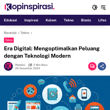
Langsung
ke
konten
Edukasi
Inspirasi
Kolom
Tekno
Bisnis
Lifesty
Beranda
Tekno
Tekno
Era Digital: Mengoptimalkan Peluang
dengan Teknologi Modern
Redaksi
2 Min Baca
26 Desember 2024