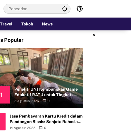
Travel
Tokoh
News
×
s Populer
Peneliti UNJ Kembangkan Game
1
Edukatif RATU untuk Tingkatkan
Kemandirian Perawatan Organ
5 Agustus 2026
0
Reproduksi Anak Hambatan
Intelektual
Jasa Pembayaran Kartu Kredit dalam
Pandangan Bisnis: Senjata Rahasia
atau Bom Waktu?
14 Agustus 2025
0