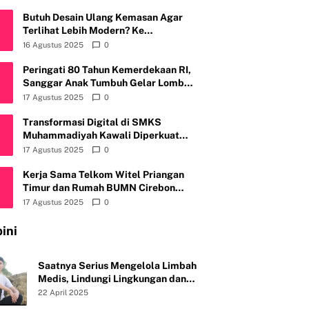
Butuh Desain Ulang Kemasan Agar
Terlihat Lebih Modern? Ke
Fruitylogic.com Aja
16 Agustus 2025
0
Peringati 80 Tahun Kemerdekaan RI,
Sanggar Anak Tumbuh Gelar Lomba
Mewarnai & Menggambar, Ajak Anak
17 Agustus 2025
0
Cintai Batik Nusantara
Transformasi Digital di SMKS
Muhammadiyah Kawali Diperkuat
Telkom Witel Priangan Timur
17 Agustus 2025
0
Kerja Sama Telkom Witel Priangan
Timur dan Rumah BUMN Cirebon
Tingkatkan Daya Saing Usaha
17 Agustus 2025
0
ini
Saatnya Serius Mengelola Limbah
Medis, Lindungi Lingkungan dan
Kesehatan Publik
22 April 2025