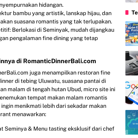
menyempurnakan hidangan.
Te
tur bambu yang artistik, lanskap hijau, dan
kan suasana romantis yang tak terlupakan.
tif: Berlokasi di Seminyak, mudah dijangkau
gan pengalaman fine dining yang tetap
innya di RomanticDinnerBali.com
nerBali.com juga menampilkan restoran fine
 dinner di tebing Uluwatu, suasana pantai di
n malam di tengah hutan Ubud, micro site ini
menemukan tempat makan malam romantis
g ingin menikmati lebih dari sekadar makan
urant menawarkan:
sat Seminya & Menu tasting eksklusif dari chef