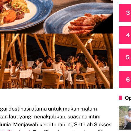
3
4
5
6
Op
bagai destinasi utama untuk makan malam
n laut yang menakjubkan, suasana intim
 dunia. Menjawab kebutuhan ini, Setelah Sukses