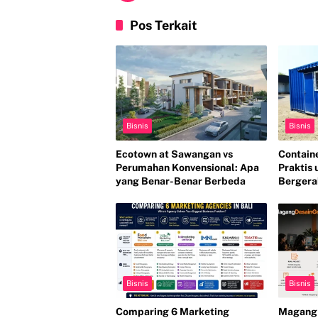
Pos Terkait
Bisnis
Bisnis
Ecotown at Sawangan vs
Containe
Perumahan Konvensional: Apa
Praktis 
yang Benar-Benar Berbeda
Bergera
Bisnis
Bisnis
Comparing 6 Marketing
Magang 