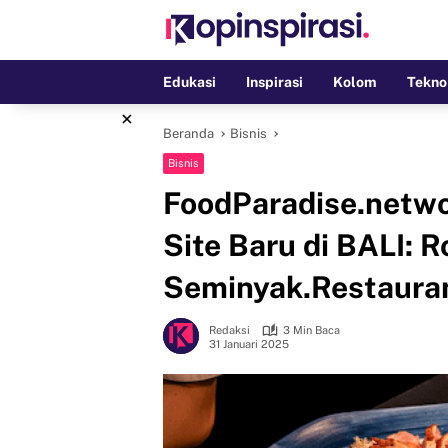
Langsung
ke
konten
Edukasi
Inspirasi
Kolom
Tekno
×
Beranda
Bisnis
Bisnis
FoodParadise.netwo
Site Baru di BALI: 
Seminyak.Restaura
Redaksi
3 Min Baca
31 Januari 2025