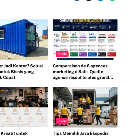
Bisnis
r Jadi Kantor? Solusi
Comparaison de 6 agences
untuk Bisnis yang
marketing à Bali : Quelle
k Cepat
agence résout le plus grand
défi de votre entreprise ?
Bisnis
Kreatif untuk
Tips Memilih Jasa Ekspedisi