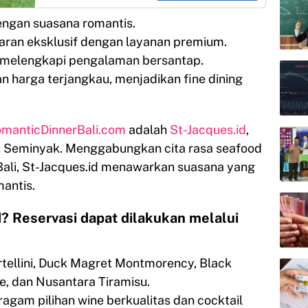
dengan suasana romantis.
maran eksklusif dengan layanan premium.
k melengkapi pengalaman bersantap.
n harga terjangkau, menjadikan fine dining
manticDinnerBali.com
adalah
St-Jacques.id
,
 di Seminyak. Menggabungkan cita rasa seafood
ali, St-Jacques.id menawarkan suasana yang
antis.
? Reservasi dapat dilakukan melalui
rtellini, Duck Magret Montmorency, Black
e, dan Nusantara Tiramisu.
ragam pilihan wine berkualitas dan cocktail