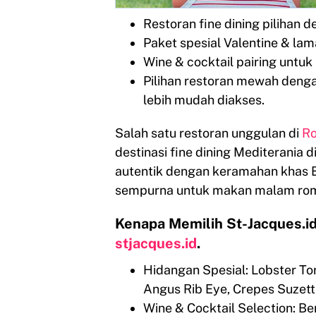
Restoran fine dining pilihan 
Paket spesial Valentine & la
Wine & cocktail pairing untu
Pilihan restoran mewah denga
lebih mudah diakses.
Salah satu restoran unggulan di
Ro
destinasi fine dining Mediterania
autentik dengan keramahan khas B
sempurna untuk makan malam rom
Kenapa Memilih St-Jacques.id
stjacques.id
.
Hidangan Spesial: Lobster To
Angus Rib Eye, Crepes Suzett
Wine & Cocktail Selection: Be