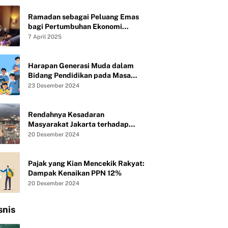
Ramadan sebagai Peluang Emas
bagi Pertumbuhan Ekonomi
Syariah UMKM
7 April 2025
Harapan Generasi Muda dalam
Bidang Pendidikan pada Masa
Presiden Baru Republik Indonesia
23 Desember 2024
Rendahnya Kesadaran
Masyarakat Jakarta terhadap
Kebersihan Lingkungan
20 Desember 2024
Pajak yang Kian Mencekik Rakyat:
Dampak Kenaikan PPN 12%
20 Desember 2024
snis