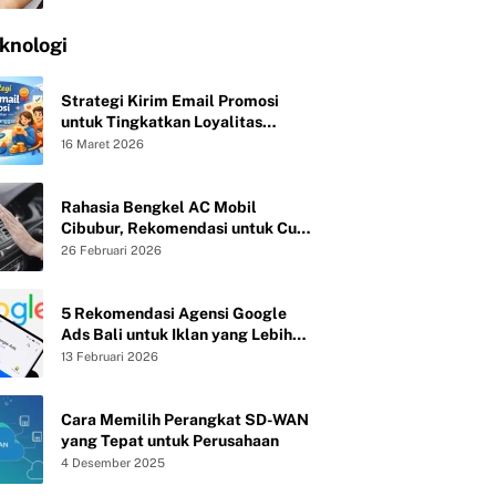
knologi
Strategi Kirim Email Promosi
untuk Tingkatkan Loyalitas
Pelanggan
16 Maret 2026
Rahasia Bengkel AC Mobil
Cibubur, Rekomendasi untuk Cuci
Evaporator dan Isi Freon agar AC
26 Februari 2026
Mobil Dingin Maksimal Tanpa Bau
5 Rekomendasi Agensi Google
Ads Bali untuk Iklan yang Lebih
Efektif
13 Februari 2026
Cara Memilih Perangkat SD-WAN
yang Tepat untuk Perusahaan
4 Desember 2025