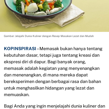
Gambar: Jelajahi Dunia Kuliner dengan Resep Masakan Lezat dan Mudah
KOPINSPIRASI
– Memasak bukan hanya tentang
kebutuhan dasar, tetapi juga tentang kreasi dan
ekspresi diri di dapur. Bagi banyak orang,
memasak adalah kegiatan yang menyenangkan
dan menenangkan, di mana mereka dapat
bereksperimen dengan berbagai rasa dan bahan
untuk menghasilkan hidangan yang lezat dan
memuaskan.
Bagi Anda yang ingin menjelajahi dunia kuliner dan