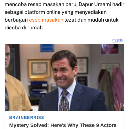
mencoba resep masakan baru, Dapur Umami hadir
sebagai platform online yang menyediakan
berbagai
resep masakan
lezat dan mudah untuk
dicoba di rumah.