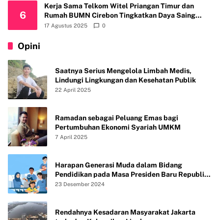
Kerja Sama Telkom Witel Priangan Timur dan
6
Rumah BUMN Cirebon Tingkatkan Daya Saing
Usaha
17 Agustus 2025
0
Opini
Saatnya Serius Mengelola Limbah Medis,
Lindungi Lingkungan dan Kesehatan Publik
22 April 2025
Ramadan sebagai Peluang Emas bagi
Pertumbuhan Ekonomi Syariah UMKM
7 April 2025
Harapan Generasi Muda dalam Bidang
Pendidikan pada Masa Presiden Baru Republik
Indonesia
23 Desember 2024
Rendahnya Kesadaran Masyarakat Jakarta