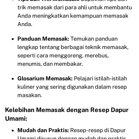
trik memasak dari para ahli untuk membantu
Anda meningkatkan kemampuan memasak
Anda.
Panduan Memasak:
Temukan panduan
lengkap tentang berbagai teknik memasak,
seperti cara menggoreng, merebus,
menumis, dan membakar.
Glosarium Memasak:
Pelajari istilah-istilah
kuliner yang sering digunakan dalam resep
masakan.
Kelebihan Memasak dengan Resep Dapur
Umami:
Mudah dan Praktis:
Resep-resep di Dapur
Umami disusun dengan mudah dan praktis,