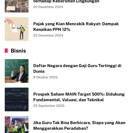
terhadap Kebersihan Lingkungan
20 Desember 2024
Pajak yang Kian Mencekik Rakyat: Dampak
Kenaikan PPN 12%
20 Desember 2024
Bisnis
Daftar Negara dengan Gaji Guru Tertinggi di
Dunia
9 Oktober 2025
Prospek Saham MAIN Target 500%: Didukung
Fundamental, Valuasi, dan Teknikal
25 September 2025
Jika Guru Tak Bisa Berbicara, Siapa yang Akan
Menggerakkan Peradaban?