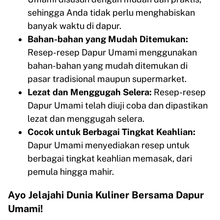
sehingga Anda tidak perlu menghabiskan
banyak waktu di dapur.
Bahan-bahan yang Mudah Ditemukan:
Resep-resep Dapur Umami menggunakan
bahan-bahan yang mudah ditemukan di
pasar tradisional maupun supermarket.
Lezat dan Menggugah Selera:
Resep-resep
Dapur Umami telah diuji coba dan dipastikan
lezat dan menggugah selera.
Cocok untuk Berbagai Tingkat Keahlian:
Dapur Umami menyediakan resep untuk
berbagai tingkat keahlian memasak, dari
pemula hingga mahir.
Ayo Jelajahi Dunia Kuliner Bersama Dapur
Umami!