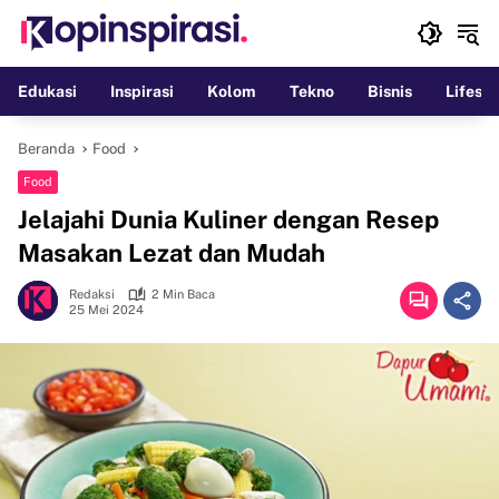
Langsung
ke
konten
Edukasi
Inspirasi
Kolom
Tekno
Bisnis
Lifesty
Beranda
Food
Food
Jelajahi Dunia Kuliner dengan Resep
Masakan Lezat dan Mudah
Redaksi
2 Min Baca
25 Mei 2024