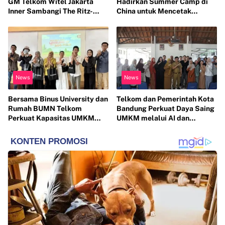
GM Telkom Witel Jakarta
Hadirkan Summer Camp di
Inner Sambangi The Ritz-
China untuk Mencetak
Carlton Mega Kuningan, Rajut
Generasi Berwawasan Global
Sinergi Digital untuk Industri
Hospitality
News
News
Bersama Binus University dan
Telkom dan Pemerintah Kota
Rumah BUMN Telkom
Bandung Perkuat Daya Saing
Perkuat Kapasitas UMKM
UMKM melalui AI dan
melalui Edukasi Pengelolaan
Digitalisasi Usaha
Keuangan dan Strategi
Penentuan Harga Jual