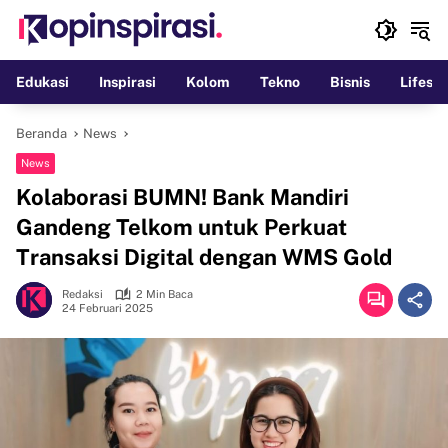
Langsung
ke
konten
Edukasi
Inspirasi
Kolom
Tekno
Bisnis
Lifesty
Beranda
News
News
Kolaborasi BUMN! Bank Mandiri
Gandeng Telkom untuk Perkuat
Transaksi Digital dengan WMS Gold
Redaksi
2 Min Baca
24 Februari 2025