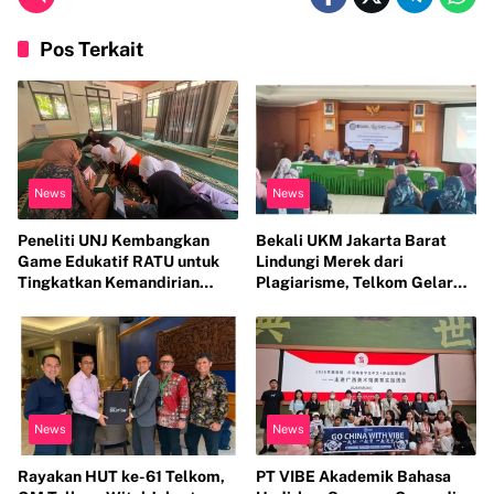
Pos Terkait
News
News
Peneliti UNJ Kembangkan
Bekali UKM Jakarta Barat
Game Edukatif RATU untuk
Lindungi Merek dari
Tingkatkan Kemandirian
Plagiarisme, Telkom Gelar
Perawatan Organ Reproduksi
Pelatihan Strategi Branding
Anak Hambatan Intelektual
News
News
Rayakan HUT ke-61 Telkom,
PT VIBE Akademik Bahasa