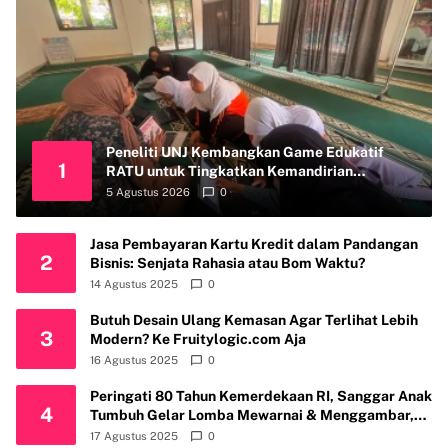
Peneliti UNJ Kembangkan Game Edukatif
1
RATU untuk Tingkatkan Kemandirian
Perawatan Organ Reproduksi Anak Hambatan
5 Agustus 2026
0
Intelektual
Jasa Pembayaran Kartu Kredit dalam Pandangan
2
Bisnis: Senjata Rahasia atau Bom Waktu?
14 Agustus 2025
0
Butuh Desain Ulang Kemasan Agar Terlihat Lebih
3
Modern? Ke Fruitylogic.com Aja
16 Agustus 2025
0
Peringati 80 Tahun Kemerdekaan RI, Sanggar Anak
4
Tumbuh Gelar Lomba Mewarnai & Menggambar,
Ajak Anak Cintai Batik Nusantara
17 Agustus 2025
0