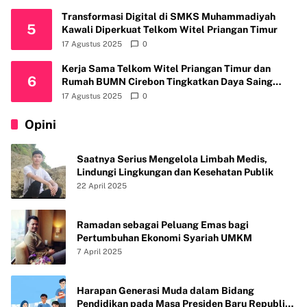
Transformasi Digital di SMKS Muhammadiyah
5
Kawali Diperkuat Telkom Witel Priangan Timur
17 Agustus 2025
0
Kerja Sama Telkom Witel Priangan Timur dan
6
Rumah BUMN Cirebon Tingkatkan Daya Saing
Usaha
17 Agustus 2025
0
Opini
Saatnya Serius Mengelola Limbah Medis,
Lindungi Lingkungan dan Kesehatan Publik
22 April 2025
Ramadan sebagai Peluang Emas bagi
Pertumbuhan Ekonomi Syariah UMKM
7 April 2025
Harapan Generasi Muda dalam Bidang
Pendidikan pada Masa Presiden Baru Republik