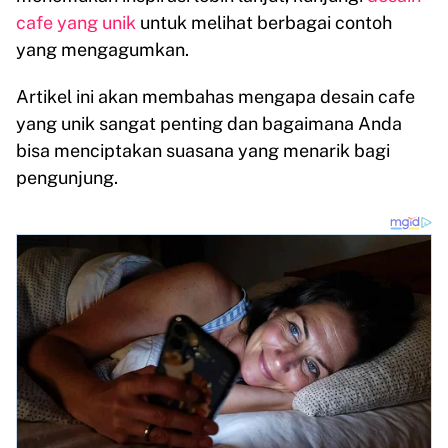
cafe yang unik
untuk melihat berbagai contoh
yang mengagumkan.
Artikel ini akan membahas mengapa desain cafe
yang unik sangat penting dan bagaimana Anda
bisa menciptakan suasana yang menarik bagi
pengunjung.