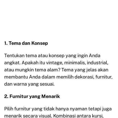
1. Tema dan Konsep
Tentukan tema atau konsep yang ingin Anda
angkat. Apakah itu vintage, minimalis, industrial,
atau mungkin tema alam? Tema yang jelas akan
membantu Anda dalam memilih dekorasi, furnitur,
dan warna yang sesuai.
2. Furnitur yang Menarik
Pilih furnitur yang tidak hanya nyaman tetapi juga
menarik secara visual. Kombinasi antara kursi,