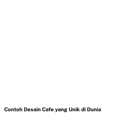
Contoh Desain Cafe yang Unik di Dunia