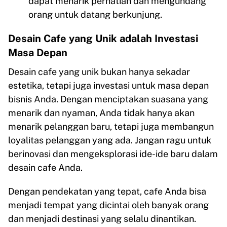
dapat menarik perhatian dan mengundang
orang untuk datang berkunjung.
Desain Cafe yang Unik adalah Investasi
Masa Depan
Desain cafe yang unik bukan hanya sekadar
estetika, tetapi juga investasi untuk masa depan
bisnis Anda. Dengan menciptakan suasana yang
menarik dan nyaman, Anda tidak hanya akan
menarik pelanggan baru, tetapi juga membangun
loyalitas pelanggan yang ada. Jangan ragu untuk
berinovasi dan mengeksplorasi ide-ide baru dalam
desain cafe Anda.
Dengan pendekatan yang tepat, cafe Anda bisa
menjadi tempat yang dicintai oleh banyak orang
dan menjadi destinasi yang selalu dinantikan.