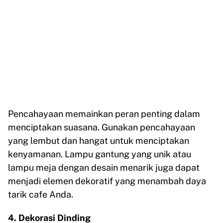
Pencahayaan memainkan peran penting dalam
menciptakan suasana. Gunakan pencahayaan
yang lembut dan hangat untuk menciptakan
kenyamanan. Lampu gantung yang unik atau
lampu meja dengan desain menarik juga dapat
menjadi elemen dekoratif yang menambah daya
tarik cafe Anda.
4. Dekorasi Dinding