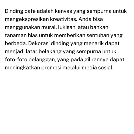
Dinding cafe adalah kanvas yang sempurna untuk
mengekspresikan kreativitas. Anda bisa
menggunakan mural, lukisan, atau bahkan
tanaman hias untuk memberikan sentuhan yang
berbeda. Dekorasi dinding yang menarik dapat
menjadi latar belakang yang sempurna untuk
foto-foto pelanggan, yang pada gilirannya dapat
meningkatkan promosi melalui media sosial.