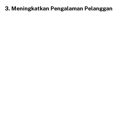
3. Meningkatkan Pengalaman Pelanggan