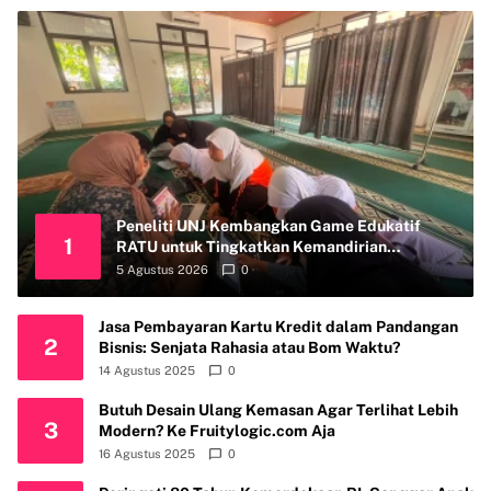
Peneliti UNJ Kembangkan Game Edukatif
1
RATU untuk Tingkatkan Kemandirian
Perawatan Organ Reproduksi Anak Hambatan
5 Agustus 2026
0
Intelektual
Jasa Pembayaran Kartu Kredit dalam Pandangan
2
Bisnis: Senjata Rahasia atau Bom Waktu?
14 Agustus 2025
0
Butuh Desain Ulang Kemasan Agar Terlihat Lebih
3
Modern? Ke Fruitylogic.com Aja
16 Agustus 2025
0