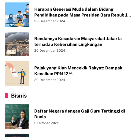
Harapan Generasi Muda dalam Bidang
Pendidikan pada Masa Presiden Baru Republik
Indonesia
23 Desember 2024
Rendahnya Kesadaran Masyarakat Jakarta
terhadap Kebersihan Lingkungan
20 Desember 2024
Pajak yang Kian Mencekik Rakyat: Dampak
Kenaikan PPN 12%
20 Desember 2024
Bisnis
Daftar Negara dengan Gaji Guru Tertinggi di
Dunia
9 Oktober 2025