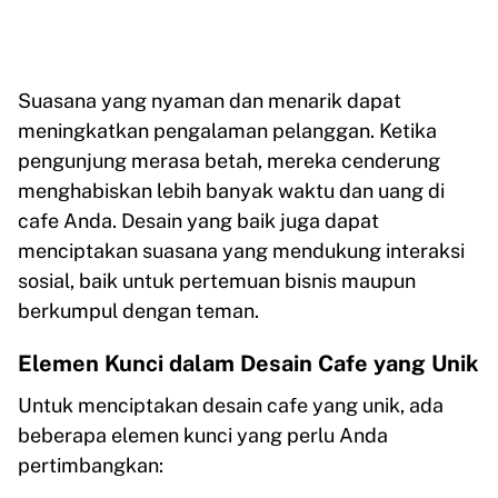
Suasana yang nyaman dan menarik dapat
meningkatkan pengalaman pelanggan. Ketika
pengunjung merasa betah, mereka cenderung
menghabiskan lebih banyak waktu dan uang di
cafe Anda. Desain yang baik juga dapat
menciptakan suasana yang mendukung interaksi
sosial, baik untuk pertemuan bisnis maupun
berkumpul dengan teman.
Elemen Kunci dalam Desain Cafe yang Unik
Untuk menciptakan desain cafe yang unik, ada
beberapa elemen kunci yang perlu Anda
pertimbangkan: