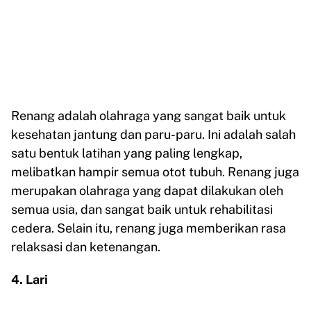
Renang adalah olahraga yang sangat baik untuk
kesehatan jantung dan paru-paru. Ini adalah salah
satu bentuk latihan yang paling lengkap,
melibatkan hampir semua otot tubuh. Renang juga
merupakan olahraga yang dapat dilakukan oleh
semua usia, dan sangat baik untuk rehabilitasi
cedera. Selain itu, renang juga memberikan rasa
relaksasi dan ketenangan.
4. Lari