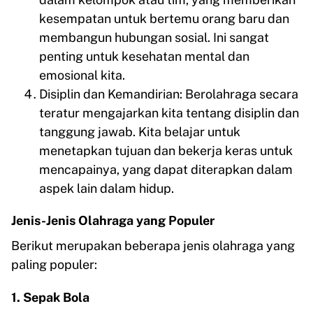
kesempatan untuk bertemu orang baru dan
membangun hubungan sosial. Ini sangat
penting untuk kesehatan mental dan
emosional kita.
Disiplin dan Kemandirian: Berolahraga secara
teratur mengajarkan kita tentang disiplin dan
tanggung jawab. Kita belajar untuk
menetapkan tujuan dan bekerja keras untuk
mencapainya, yang dapat diterapkan dalam
aspek lain dalam hidup.
Jenis-Jenis Olahraga yang Populer
Berikut merupakan beberapa jenis olahraga yang
paling populer:
1. Sepak Bola