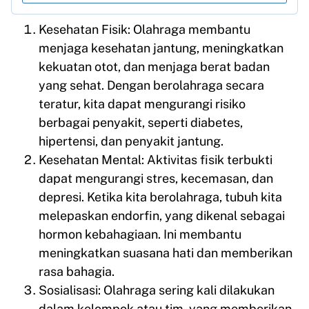
Kesehatan Fisik: Olahraga membantu
menjaga kesehatan jantung, meningkatkan
kekuatan otot, dan menjaga berat badan
yang sehat. Dengan berolahraga secara
teratur, kita dapat mengurangi risiko
berbagai penyakit, seperti diabetes,
hipertensi, dan penyakit jantung.
Kesehatan Mental: Aktivitas fisik terbukti
dapat mengurangi stres, kecemasan, dan
depresi. Ketika kita berolahraga, tubuh kita
melepaskan endorfin, yang dikenal sebagai
hormon kebahagiaan. Ini membantu
meningkatkan suasana hati dan memberikan
rasa bahagia.
Sosialisasi: Olahraga sering kali dilakukan
dalam kelompok atau tim, yang memberikan