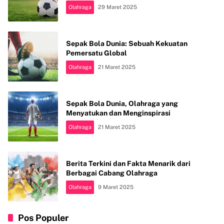
Olahraga
29 Maret 2025
Sepak Bola Dunia: Sebuah Kekuatan
Pemersatu Global
Olahraga
21 Maret 2025
Sepak Bola Dunia, Olahraga yang
Menyatukan dan Menginspirasi
Olahraga
21 Maret 2025
Berita Terkini dan Fakta Menarik dari
Berbagai Cabang Olahraga
Olahraga
9 Maret 2025
Pos Populer