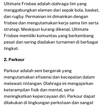
Ultimate Frisbee adalah olahraga tim yang
menggabungkan elemen dari sepak bola, basket,
dan rugby. Permainan ini dimainkan dengan
frisbee dan mengutamakan kerja sama tim serta
strategi. Meskipun kurang dikenal, Ultimate
Frisbee memiliki komunitas yang berkembang
pesat dan sering diadakan turnamen di berbagai
tingkat.
2. Parkour
Parkour adalah seni bergerak yang
mengutamakan efisiensi dan kecepatan dalam
melewati rintangan. Olahraga ini mengajarkan
keterampilan fisik dan mental, serta
meningkatkan kepercayaan diri. Parkour dapat
dilakukan di lingkungan perkotaan dan sangat