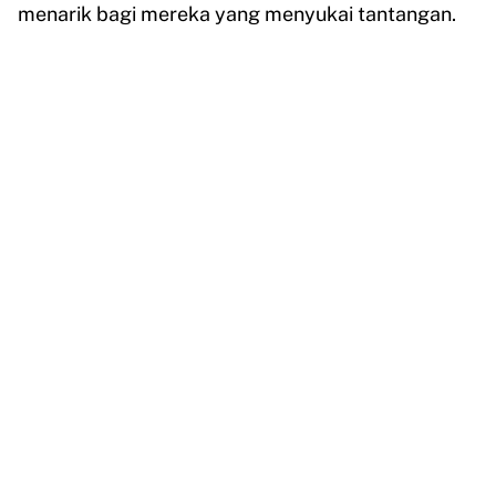
menarik bagi mereka yang menyukai tantangan.