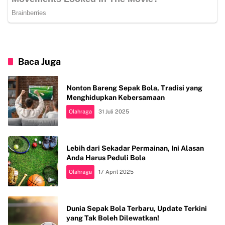
Baca Juga
Nonton Bareng Sepak Bola, Tradisi yang
Menghidupkan Kebersamaan
Olahraga
31 Juli 2025
Lebih dari Sekadar Permainan, Ini Alasan
Anda Harus Peduli Bola
Olahraga
17 April 2025
Dunia Sepak Bola Terbaru, Update Terkini
yang Tak Boleh Dilewatkan!