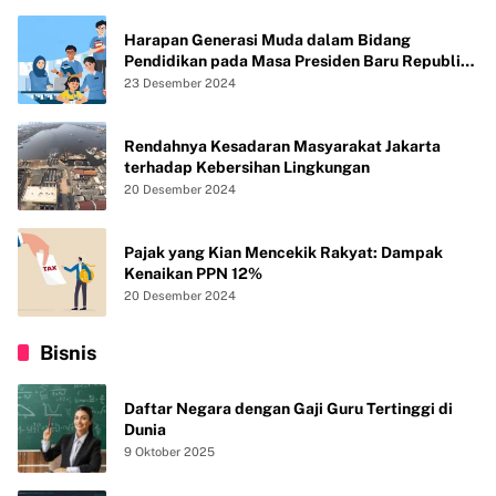
Harapan Generasi Muda dalam Bidang
Pendidikan pada Masa Presiden Baru Republik
Indonesia
23 Desember 2024
Rendahnya Kesadaran Masyarakat Jakarta
terhadap Kebersihan Lingkungan
20 Desember 2024
Pajak yang Kian Mencekik Rakyat: Dampak
Kenaikan PPN 12%
20 Desember 2024
Bisnis
Daftar Negara dengan Gaji Guru Tertinggi di
Dunia
9 Oktober 2025