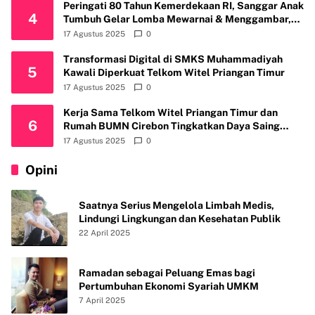
Peringati 80 Tahun Kemerdekaan RI, Sanggar Anak
4
Tumbuh Gelar Lomba Mewarnai & Menggambar,
Ajak Anak Cintai Batik Nusantara
17 Agustus 2025
0
Transformasi Digital di SMKS Muhammadiyah
5
Kawali Diperkuat Telkom Witel Priangan Timur
17 Agustus 2025
0
Kerja Sama Telkom Witel Priangan Timur dan
6
Rumah BUMN Cirebon Tingkatkan Daya Saing
Usaha
17 Agustus 2025
0
Opini
Saatnya Serius Mengelola Limbah Medis,
Lindungi Lingkungan dan Kesehatan Publik
22 April 2025
Ramadan sebagai Peluang Emas bagi
Pertumbuhan Ekonomi Syariah UMKM
7 April 2025