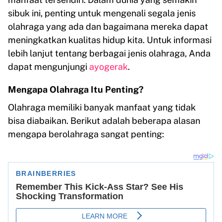
sibuk ini, penting untuk mengenali segala jenis
olahraga yang ada dan bagaimana mereka dapat
meningkatkan kualitas hidup kita. Untuk informasi
lebih lanjut tentang berbagai jenis olahraga, Anda
dapat mengunjungi
ayogerak
.
Mengapa Olahraga Itu Penting?
Olahraga memiliki banyak manfaat yang tidak
bisa diabaikan. Berikut adalah beberapa alasan
mengapa berolahraga sangat penting: