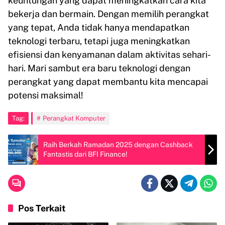
keuntungan yang dapat meningkatkan cara kita
bekerja dan bermain. Dengan memilih perangkat
yang tepat, Anda tidak hanya mendapatkan
teknologi terbaru, tetapi juga meningkatkan
efisiensi dan kenyamanan dalam aktivitas sehari-
hari. Mari sambut era baru teknologi dengan
perangkat yang dapat membantu kita mencapai
potensi maksimal!
Tag:
Perangkat Komputer
Raih Berkah Ramadan 2025 dengan Cashback
Fantastis dari BFI Finance!
Pos Terkait