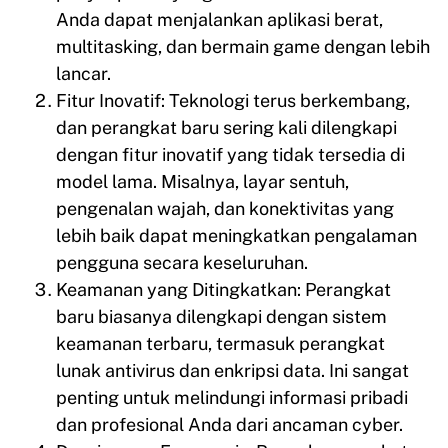
Anda dapat menjalankan aplikasi berat,
multitasking, dan bermain game dengan lebih
lancar.
Fitur Inovatif: Teknologi terus berkembang,
dan perangkat baru sering kali dilengkapi
dengan fitur inovatif yang tidak tersedia di
model lama. Misalnya, layar sentuh,
pengenalan wajah, dan konektivitas yang
lebih baik dapat meningkatkan pengalaman
pengguna secara keseluruhan.
Keamanan yang Ditingkatkan: Perangkat
baru biasanya dilengkapi dengan sistem
keamanan terbaru, termasuk perangkat
lunak antivirus dan enkripsi data. Ini sangat
penting untuk melindungi informasi pribadi
dan profesional Anda dari ancaman cyber.