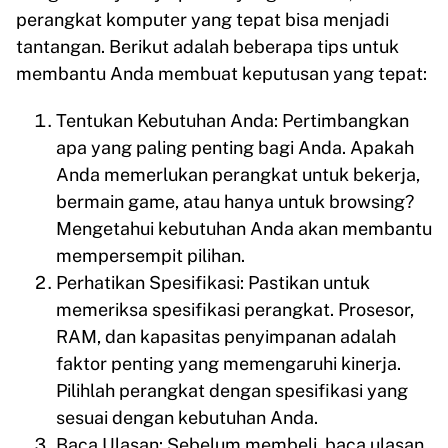
perangkat komputer yang tepat bisa menjadi
tantangan. Berikut adalah beberapa tips untuk
membantu Anda membuat keputusan yang tepat:
Tentukan Kebutuhan Anda: Pertimbangkan
apa yang paling penting bagi Anda. Apakah
Anda memerlukan perangkat untuk bekerja,
bermain game, atau hanya untuk browsing?
Mengetahui kebutuhan Anda akan membantu
mempersempit pilihan.
Perhatikan Spesifikasi: Pastikan untuk
memeriksa spesifikasi perangkat. Prosesor,
RAM, dan kapasitas penyimpanan adalah
faktor penting yang memengaruhi kinerja.
Pilihlah perangkat dengan spesifikasi yang
sesuai dengan kebutuhan Anda.
Baca Ulasan: Sebelum membeli, baca ulasan