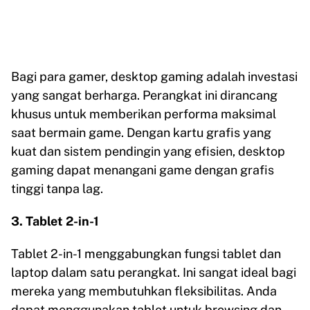
Bagi para gamer, desktop gaming adalah investasi
yang sangat berharga. Perangkat ini dirancang
khusus untuk memberikan performa maksimal
saat bermain game. Dengan kartu grafis yang
kuat dan sistem pendingin yang efisien, desktop
gaming dapat menangani game dengan grafis
tinggi tanpa lag.
3. Tablet 2-in-1
Tablet 2-in-1 menggabungkan fungsi tablet dan
laptop dalam satu perangkat. Ini sangat ideal bagi
mereka yang membutuhkan fleksibilitas. Anda
dapat menggunakan tablet untuk browsing dan