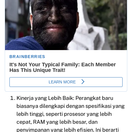
Kinerja yang Lebih Baik: Perangkat baru
biasanya dilengkapi dengan spesifikasi yang
lebih tinggi, seperti prosesor yang lebih
cepat, RAM yang lebih besar, dan
penyimpanan yang lebih efisien. Ini berarti