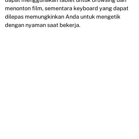
menonton film, sementara keyboard yang dapat
dilepas memungkinkan Anda untuk mengetik
dengan nyaman saat bekerja.