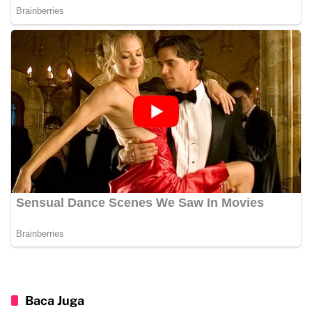
Baca Juga