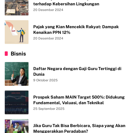
terhadap Kebersihan Lingkungan
20 Desember 2024
Pajak yang Kian Mencekik Rakyat: Dampak
Kenaikan PPN 12%
20 Desember 2024
Bisnis
Daftar Negara dengan Gaji Guru Tertinggi di
Dunia
9 Oktober 2025
Prospek Saham MAIN Target 500%: Didukung
Fundamental, Valuasi, dan Teknikal
25 September 2025
Jika Guru Tak Bisa Berbicara, Siapa yang Akan
Menggerakkan Peradaban?