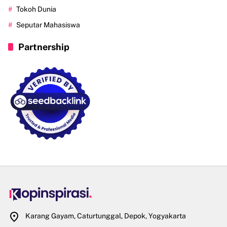
Tokoh Dunia
Seputar Mahasiswa
Partnership
Karang Gayam, Caturtunggal, Depok, Yogyakarta