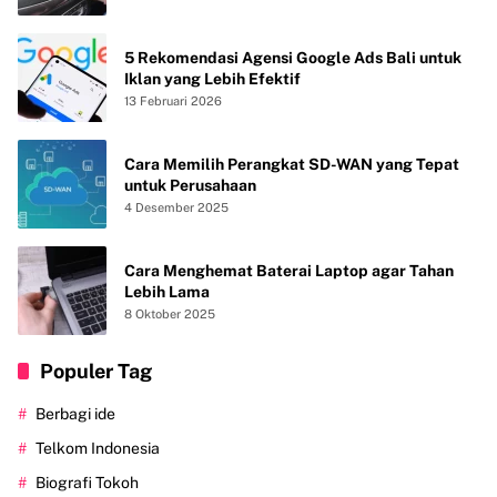
Bau
5 Rekomendasi Agensi Google Ads Bali untuk
Iklan yang Lebih Efektif
13 Februari 2026
Cara Memilih Perangkat SD-WAN yang Tepat
untuk Perusahaan
4 Desember 2025
Cara Menghemat Baterai Laptop agar Tahan
Lebih Lama
8 Oktober 2025
Populer Tag
Berbagi ide
Telkom Indonesia
Biografi Tokoh