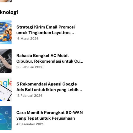
knologi
Strategi Kirim Email Promosi
untuk Tingkatkan Loyalitas
Pelanggan
16 Maret 2026
Rahasia Bengkel AC Mobil
Cibubur, Rekomendasi untuk Cuci
Evaporator dan Isi Freon agar AC
26 Februari 2026
Mobil Dingin Maksimal Tanpa Bau
5 Rekomendasi Agensi Google
Ads Bali untuk Iklan yang Lebih
Efektif
13 Februari 2026
Cara Memilih Perangkat SD-WAN
yang Tepat untuk Perusahaan
4 Desember 2025