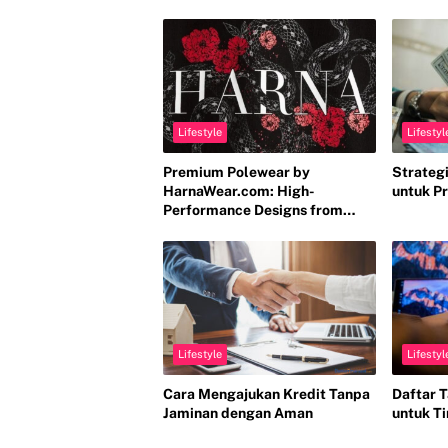
Lifestyle
Lifestyl
Premium Polewear by
Strateg
HarnaWear.com: High-
untuk Pr
Performance Designs from
Indonesia for the Global Market
Lifestyle
Lifestyl
Cara Mengajukan Kredit Tanpa
Daftar 
Jaminan dengan Aman
untuk T