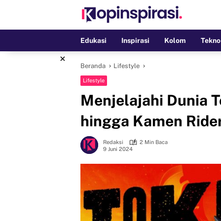
Langsung
ke
konten
Edukasi
Inspirasi
Kolom
Tekno
×
Beranda
Lifestyle
Lifestyle
Menjelajahi Dunia T
hingga Kamen Ride
Redaksi
2 Min Baca
9 Juni 2024