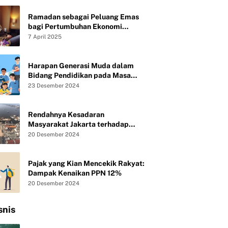
Ramadan sebagai Peluang Emas
bagi Pertumbuhan Ekonomi
Syariah UMKM
7 April 2025
Harapan Generasi Muda dalam
Bidang Pendidikan pada Masa
Presiden Baru Republik Indonesia
23 Desember 2024
Rendahnya Kesadaran
Masyarakat Jakarta terhadap
Kebersihan Lingkungan
20 Desember 2024
Pajak yang Kian Mencekik Rakyat:
Dampak Kenaikan PPN 12%
20 Desember 2024
snis