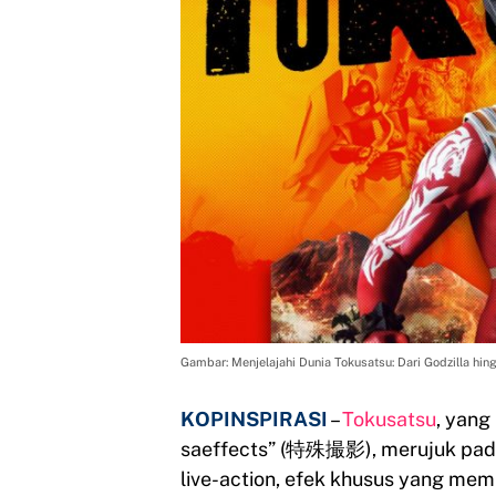
Gambar: Menjelajahi Dunia Tokusatsu: Dari Godzilla hi
KOPINSPIRASI
–
Tokusatsu
, yang
saeffects” (特殊撮影), merujuk pada
live-action, efek khusus yang memu