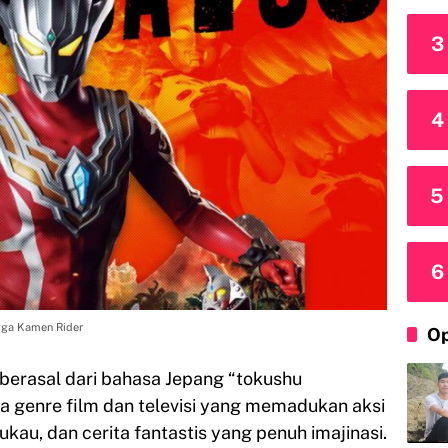
3
4
5
6
ngga Kamen Rider
Op
 berasal dari bahasa Jepang “tokushu
 genre film dan televisi yang memadukan aksi
kau, dan cerita fantastis yang penuh imajinasi.