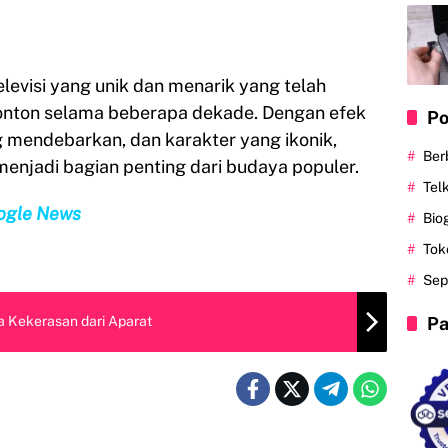
elevisi yang unik dan menarik yang telah
onton selama beberapa dekade. Dengan efek
Po
ng mendebarkan, dan karakter yang ikonik,
Ber
enjadi bagian penting dari budaya populer.
Tel
ogle News
Bio
Tok
Sep
Pa
 Kekerasan dari Aparat