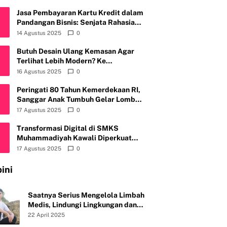
Kembali Gelar Workshop di Kota
Depok
Jasa Pembayaran Kartu Kredit dalam
Pandangan Bisnis: Senjata Rahasia
atau Bom Waktu?
14 Agustus 2025
0
Butuh Desain Ulang Kemasan Agar
Terlihat Lebih Modern? Ke
Fruitylogic.com Aja
16 Agustus 2025
0
Peringati 80 Tahun Kemerdekaan RI,
Sanggar Anak Tumbuh Gelar Lomba
Mewarnai & Menggambar, Ajak Anak
17 Agustus 2025
0
Cintai Batik Nusantara
Transformasi Digital di SMKS
Muhammadiyah Kawali Diperkuat
Telkom Witel Priangan Timur
17 Agustus 2025
0
ini
Saatnya Serius Mengelola Limbah
Medis, Lindungi Lingkungan dan
Kesehatan Publik
22 April 2025