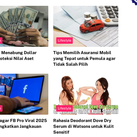
e
Lifestyle
i Menabung Dollar
Tips Memilih Asuransi Mobil
oteksi Nilai Aset
yang Tepat untuk Pemula agar
Tidak Salah Pilih
e
Lifestyle
Tagar FB Pro Viral 2025
Rahasia Deodorant Dove Dry
ingkatkan Jangkauan
Serum di Watsons untuk Kulit
Sensitif