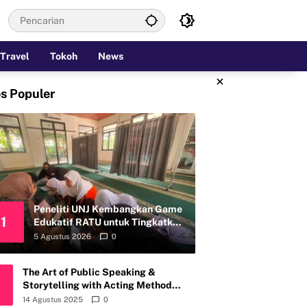
Travel
Tokoh
News
×
s Populer
Peneliti UNJ Kembangkan Game
1
Edukatif RATU untuk Tingkatkan
Kemandirian Perawatan Organ
5 Agustus 2026
0
Reproduksi Anak Hambatan
Intelektual
The Art of Public Speaking &
Storytelling with Acting Method
Bersama SANTRI, Sahabat Anti Riba
14 Agustus 2025
0