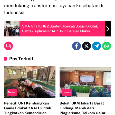
mendukung transformasi layanan kesehatan di
Indonesia!
SMA Gita Kirtti 2 Sunter Dibekali Solusi Digital,
Bimtek Aplikasi PIJAR Bikin Belajar Makin
Canggih
Pos Terkait
News
News
Peneliti UNJ Kembangkan
Bekali UKM Jakarta Barat
Game Edukatif RATU untuk
Lindungi Merek dari
Tingkatkan Kemandirian
Plagiarisme, Telkom Gelar