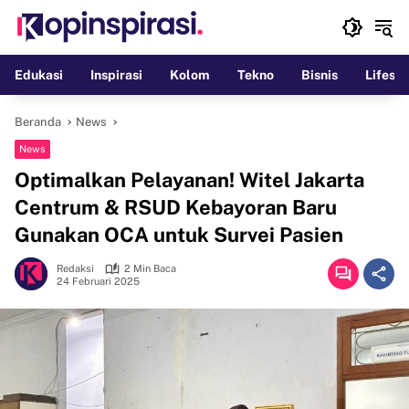
Langsung
ke
konten
Edukasi
Inspirasi
Kolom
Tekno
Bisnis
Lifesty
Beranda
News
News
Optimalkan Pelayanan! Witel Jakarta
Centrum & RSUD Kebayoran Baru
Gunakan OCA untuk Survei Pasien
Redaksi
2 Min Baca
24 Februari 2025