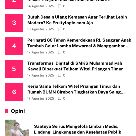
14 Agustus 2025
0
Butuh Desain Ulang Kemasan Agar Terlihat Lebih
3
Modern? Ke Fruitylogic.com Aja
16 Agustus 2025
0
Peringati 80 Tahun Kemerdekaan RI, Sanggar Anak
4
Tumbuh Gelar Lomba Mewarnai & Menggambar,
Ajak Anak Cintai Batik Nusantara
17 Agustus 2025
0
Transformasi Digital di SMKS Muhammadiyah
5
Kawali Diperkuat Telkom Witel Priangan Timur
17 Agustus 2025
0
Kerja Sama Telkom Witel Priangan Timur dan
6
Rumah BUMN Cirebon Tingkatkan Daya Saing
Usaha
17 Agustus 2025
0
Opini
Saatnya Serius Mengelola Limbah Medis,
Lindungi Lingkungan dan Kesehatan Publik