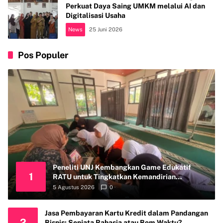
Perkuat Daya Saing UMKM melalui AI dan
Digitalisasi Usaha
News
25 Juni 2026
Pos Populer
Peneliti UNJ Kembangkan Game Edukatif
1
RATU untuk Tingkatkan Kemandirian
Perawatan Organ Reproduksi Anak Hambatan
5 Agustus 2026
0
Intelektual
Jasa Pembayaran Kartu Kredit dalam Pandangan
2
Bisnis: Senjata Rahasia atau Bom Waktu?