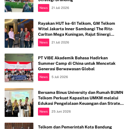
News
21 Juli 2026
Rayakan HUT ke-61 Telkom, GM Telkom
Witel Jakarta Inner Sambangi The Ritz-
Carlton Mega Kuningan, Rajut Sinergi
Digital untuk Industri Hospitality
News
21 Juli 2026
PT VIBE Akademik Bahasa Hadirkan
Summer Camp di China untuk Mencetak
Generasi Berwawasan Global
News
5 Juli 2026
Bersama Binus University dan Rumah BUMN
Telkom Perkuat Kapasitas UMKM melalui
Edukasi Pengelolaan Keuangan dan Strategi
Penentuan Harga Jual
News
25 Juni 2026
Telkom dan Pemerintah Kota Bandung