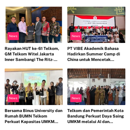
Perawatan Organ Reproduksi
Pelatihan Strategi Branding
Anak Hambatan Intelektual
News
News
Rayakan HUT ke-61 Telkom,
PT VIBE Akademik Bahasa
GM Telkom Witel Jakarta
Hadirkan Summer Camp di
Inner Sambangi The Ritz-
China untuk Mencetak
Carlton Mega Kuningan, Rajut
Generasi Berwawasan Global
Sinergi Digital untuk Industri
Hospitality
News
News
Bersama Binus University dan
Telkom dan Pemerintah Kota
Rumah BUMN Telkom
Bandung Perkuat Daya Saing
Perkuat Kapasitas UMKM
UMKM melalui AI dan
melalui Edukasi Pengelolaan
Digitalisasi Usaha