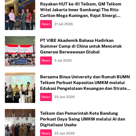
Rayakan HUT ke-61 Telkom, GM Telkom
Witel Jakarta Inner Sambangi The Ritz-
Carlton Mega Kuningan, Rajut Sinergi
Digital untuk Industri Hospitality
News
21 Juli 2026
PT VIBE Akademik Bahasa Hadirkan
Summer Camp di China untuk Mencetak
Generasi Berwawasan Global
News
5 Juli 2026
Bersama Binus University dan Rumah BUMN
Telkom Perkuat Kapasitas UMKM melalui
Edukasi Pengelolaan Keuangan dan Strategi
Penentuan Harga Jual
News
25 Juni 2026
Telkom dan Pemerintah Kota Bandung
Perkuat Daya Saing UMKM melalui AI dan
Digitalisasi Usaha
News
25 Juni 2026