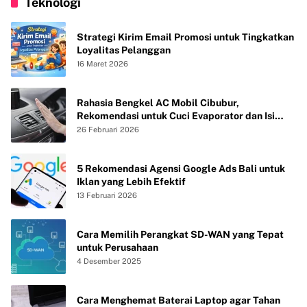
Teknologi
Strategi Kirim Email Promosi untuk Tingkatkan
Loyalitas Pelanggan
16 Maret 2026
Rahasia Bengkel AC Mobil Cibubur,
Rekomendasi untuk Cuci Evaporator dan Isi
Freon agar AC Mobil Dingin Maksimal Tanpa
26 Februari 2026
Bau
5 Rekomendasi Agensi Google Ads Bali untuk
Iklan yang Lebih Efektif
13 Februari 2026
Cara Memilih Perangkat SD-WAN yang Tepat
untuk Perusahaan
4 Desember 2025
Cara Menghemat Baterai Laptop agar Tahan