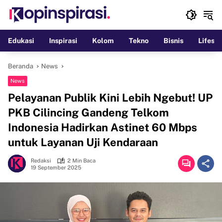
Langsung
ke
konten
Edukasi
Inspirasi
Kolom
Tekno
Bisnis
Lifesty
Beranda
News
News
Pelayanan Publik Kini Lebih Ngebut! UP
PKB Cilincing Gandeng Telkom
Indonesia Hadirkan Astinet 60 Mbps
untuk Layanan Uji Kendaraan
Redaksi
2 Min Baca
19 September 2025