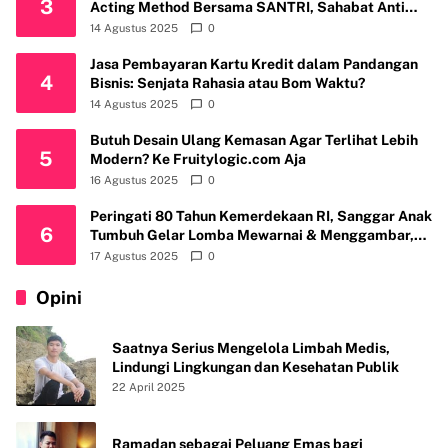
3
Acting Method Bersama SANTRI, Sahabat Anti
Riba Kembali Gelar Workshop di Kota Depok
14 Agustus 2025
0
Jasa Pembayaran Kartu Kredit dalam Pandangan
4
Bisnis: Senjata Rahasia atau Bom Waktu?
14 Agustus 2025
0
Butuh Desain Ulang Kemasan Agar Terlihat Lebih
5
Modern? Ke Fruitylogic.com Aja
16 Agustus 2025
0
Peringati 80 Tahun Kemerdekaan RI, Sanggar Anak
6
Tumbuh Gelar Lomba Mewarnai & Menggambar,
Ajak Anak Cintai Batik Nusantara
17 Agustus 2025
0
Opini
Saatnya Serius Mengelola Limbah Medis,
Lindungi Lingkungan dan Kesehatan Publik
22 April 2025
Ramadan sebagai Peluang Emas bagi