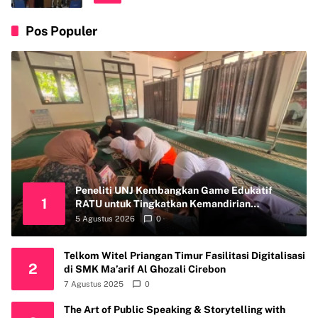
Pos Populer
Peneliti UNJ Kembangkan Game Edukatif
1
RATU untuk Tingkatkan Kemandirian
Perawatan Organ Reproduksi Anak Hambatan
5 Agustus 2026
0
Intelektual
Telkom Witel Priangan Timur Fasilitasi Digitalisasi
2
di SMK Ma’arif Al Ghozali Cirebon
7 Agustus 2025
0
The Art of Public Speaking & Storytelling with