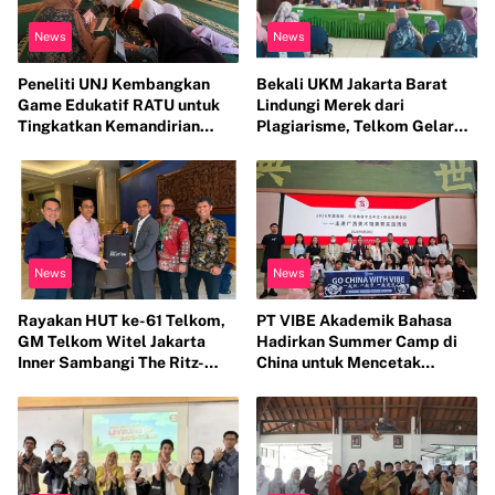
News
News
Peneliti UNJ Kembangkan
Bekali UKM Jakarta Barat
Game Edukatif RATU untuk
Lindungi Merek dari
Tingkatkan Kemandirian
Plagiarisme, Telkom Gelar
Perawatan Organ Reproduksi
Pelatihan Strategi Branding
Anak Hambatan Intelektual
News
News
Rayakan HUT ke-61 Telkom,
PT VIBE Akademik Bahasa
GM Telkom Witel Jakarta
Hadirkan Summer Camp di
Inner Sambangi The Ritz-
China untuk Mencetak
Carlton Mega Kuningan, Rajut
Generasi Berwawasan Global
Sinergi Digital untuk Industri
Hospitality