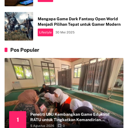
Mengapa Game Dark Fantasy Open World
Menjadi Pilihan Tepat untuk Gamer Modern
Lifestyle
30 Mei 2025
Pos Populer
Peneliti UNJ Kembangkan Game Edukatif
1
RATU untuk Tingkatkan Kemandirian
Perawatan Organ Reproduksi Anak Hambatan
5 Agustus 2026
0