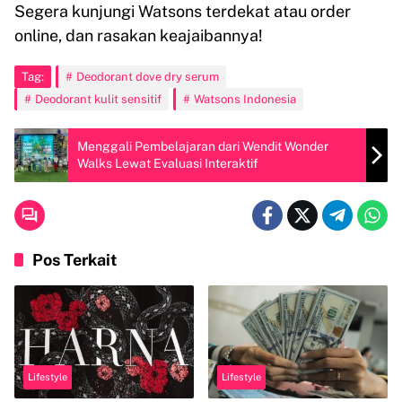
Segera kunjungi Watsons terdekat atau order
online, dan rasakan keajaibannya!
Tag:
Deodorant dove dry serum
Deodorant kulit sensitif
Watsons Indonesia
Menggali Pembelajaran dari Wendit Wonder
Walks Lewat Evaluasi Interaktif
Pos Terkait
Lifestyle
Lifestyle