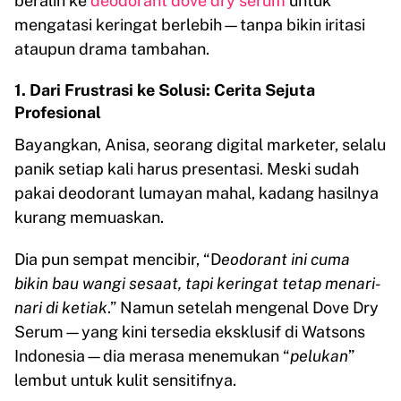
beralih ke
deodorant dove dry serum
untuk
mengatasi keringat berlebih—tanpa bikin iritasi
ataupun drama tambahan.
1. Dari Frustrasi ke Solusi: Cerita Sejuta
Profesional
Bayangkan, Anisa, seorang digital marketer, selalu
panik setiap kali harus presentasi. Meski sudah
pakai deodorant lumayan mahal, kadang hasilnya
kurang memuaskan.
Dia pun sempat mencibir, “D
eodorant ini cuma
bikin bau wangi sesaat, tapi keringat tetap menari-
nari di ketiak
.” Namun setelah mengenal Dove Dry
Serum—yang kini tersedia eksklusif di Watsons
Indonesia—dia merasa menemukan “
pelukan
”
lembut untuk kulit sensitifnya.