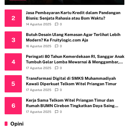
Intelektual
Jasa Pembayaran Kartu Kredit dalam Pandangan
2
Bisnis: Senjata Rahasia atau Bom Waktu?
14 Agustus 2025
0
Butuh Desain Ulang Kemasan Agar Terlihat Lebih
3
Modern? Ke Fruitylogic.com Aja
16 Agustus 2025
0
Peringati 80 Tahun Kemerdekaan RI, Sanggar Anak
4
Tumbuh Gelar Lomba Mewarnai & Menggambar,
Ajak Anak Cintai Batik Nusantara
17 Agustus 2025
0
Transformasi Digital di SMKS Muhammadiyah
5
Kawali Diperkuat Telkom Witel Priangan Timur
17 Agustus 2025
0
Kerja Sama Telkom Witel Priangan Timur dan
6
Rumah BUMN Cirebon Tingkatkan Daya Saing
Usaha
17 Agustus 2025
0
Opini