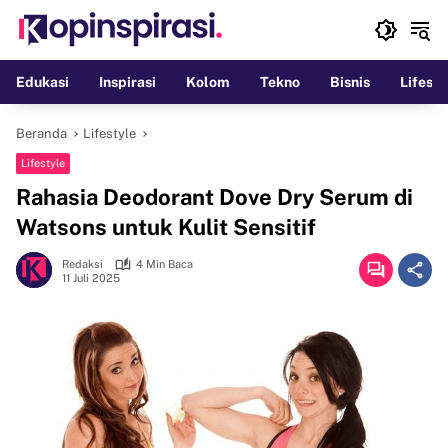
Langsung
ke
konten
Edukasi
Inspirasi
Kolom
Tekno
Bisnis
Lifesty
Beranda
Lifestyle
Lifestyle
Rahasia Deodorant Dove Dry Serum di
Watsons untuk Kulit Sensitif
Redaksi
4 Min Baca
11 Juli 2025