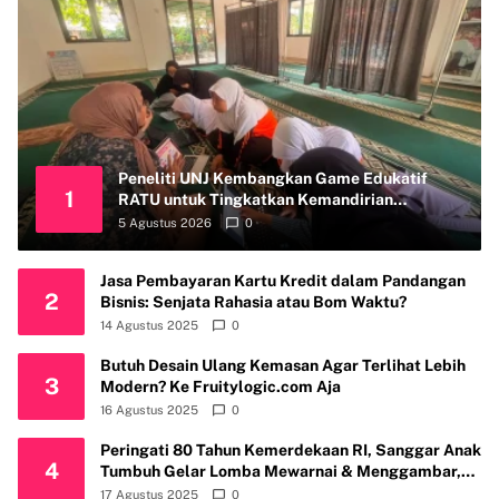
Peneliti UNJ Kembangkan Game Edukatif
1
RATU untuk Tingkatkan Kemandirian
Perawatan Organ Reproduksi Anak Hambatan
5 Agustus 2026
0
Intelektual
Jasa Pembayaran Kartu Kredit dalam Pandangan
2
Bisnis: Senjata Rahasia atau Bom Waktu?
14 Agustus 2025
0
Butuh Desain Ulang Kemasan Agar Terlihat Lebih
3
Modern? Ke Fruitylogic.com Aja
16 Agustus 2025
0
Peringati 80 Tahun Kemerdekaan RI, Sanggar Anak
4
Tumbuh Gelar Lomba Mewarnai & Menggambar,
Ajak Anak Cintai Batik Nusantara
17 Agustus 2025
0