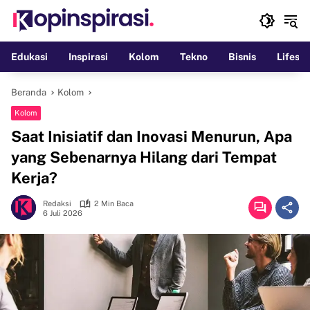
Langsung
ke
konten
Edukasi
Inspirasi
Kolom
Tekno
Bisnis
Lifesty
Beranda
Kolom
Kolom
Saat Inisiatif dan Inovasi Menurun, Apa
yang Sebenarnya Hilang dari Tempat
Kerja?
Redaksi
2 Min Baca
6 Juli 2026