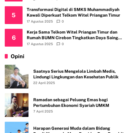
Transformasi Digital di SMKS Muhammadiyah
5
Kawali Diperkuat Telkom Witel Priangan Timur
17 Agustus 2025
0
Kerja Sama Telkom Witel Priangan Timur dan
6
Rumah BUMN Cirebon Tingkatkan Daya Saing
Usaha
17 Agustus 2025
0
Opini
Saatnya Serius Mengelola Limbah Medis,
Lindungi Lingkungan dan Kesehatan Publik
22 April 2025
Ramadan sebagai Peluang Emas bagi
Pertumbuhan Ekonomi Syariah UMKM
7 April 2025
Harapan Generasi Muda dalam Bidang