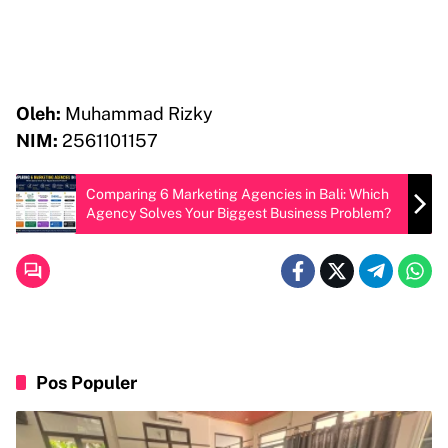
Oleh:
Muhammad Rizky
NIM:
2561101157
Comparing 6 Marketing Agencies in Bali: Which
Agency Solves Your Biggest Business Problem?
Pos Populer