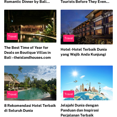
Romantic Dinner by Bali
Tourists Before They Even
Catering
Arrive in Bali
Travel
Travel
The Best Time of Year for
Hotel-Hotel Terbaik Dunia
Deals on Boutique Villas in
yang Wajib Anda Kunjungi
Bali –theislandhouses.com
Travel
Travel
Jelajahi Dunia dengan
8 Rekomendasi Hotel Terbaik
Panduan dan Inspirasi
di Seluruh Dunia
Perjalanan Terbaik