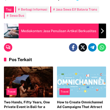
Tag:
Berbagi Informasi
Jasa Sewa Elf Batavia Trans
Sewa Bus
Mediakonten: Jasa Penulisan Artikel Berkualitas
Pos Terkait
Travel
Travel
Two Hands, Fifty Years, One
How to Create Omnichannel
Private Event in Bali for a
Ad Campaigns That Attract