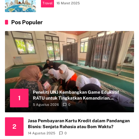
Travel
16 Maret 2025
Pos Populer
Peneliti UNJ Kembangkan Game Edukatif
1
RATU untuk Tingkatkan Kemandirian
Perawatan Organ Reproduksi Anak Hambatan
5 Agustus 2026
0
Intelektual
Jasa Pembayaran Kartu Kredit dalam Pandangan
2
Bisnis: Senjata Rahasia atau Bom Waktu?
14 Agustus 2025
0