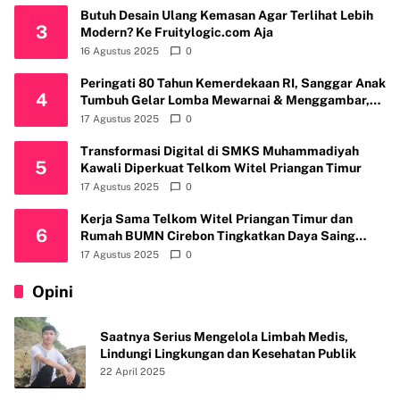
Butuh Desain Ulang Kemasan Agar Terlihat Lebih
3
Modern? Ke Fruitylogic.com Aja
16 Agustus 2025
0
Peringati 80 Tahun Kemerdekaan RI, Sanggar Anak
4
Tumbuh Gelar Lomba Mewarnai & Menggambar,
Ajak Anak Cintai Batik Nusantara
17 Agustus 2025
0
Transformasi Digital di SMKS Muhammadiyah
5
Kawali Diperkuat Telkom Witel Priangan Timur
17 Agustus 2025
0
Kerja Sama Telkom Witel Priangan Timur dan
6
Rumah BUMN Cirebon Tingkatkan Daya Saing
Usaha
17 Agustus 2025
0
Opini
Saatnya Serius Mengelola Limbah Medis,
Lindungi Lingkungan dan Kesehatan Publik
22 April 2025