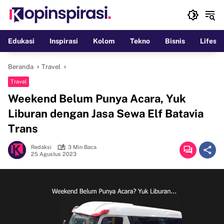
Langsung
ke
konten
Edukasi
Inspirasi
Kolom
Tekno
Bisnis
Lifesty
Beranda
Travel
Travel
Weekend Belum Punya Acara, Yuk
Liburan dengan Jasa Sewa Elf Batavia
Trans
Redaksi
3 Min Baca
25 Agustus 2023