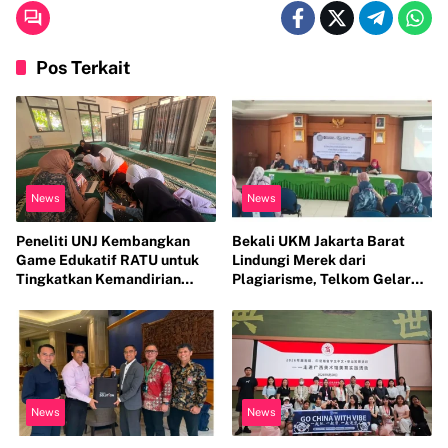
Pos Terkait
News
News
Peneliti UNJ Kembangkan
Bekali UKM Jakarta Barat
Game Edukatif RATU untuk
Lindungi Merek dari
Tingkatkan Kemandirian
Plagiarisme, Telkom Gelar
Perawatan Organ Reproduksi
Pelatihan Strategi Branding
Anak Hambatan Intelektual
News
News