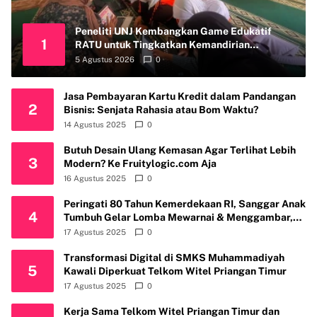
Peneliti UNJ Kembangkan Game Edukatif
1
RATU untuk Tingkatkan Kemandirian
Perawatan Organ Reproduksi Anak Hambatan
5 Agustus 2026
0
Intelektual
Jasa Pembayaran Kartu Kredit dalam Pandangan
2
Bisnis: Senjata Rahasia atau Bom Waktu?
14 Agustus 2025
0
Butuh Desain Ulang Kemasan Agar Terlihat Lebih
3
Modern? Ke Fruitylogic.com Aja
16 Agustus 2025
0
Peringati 80 Tahun Kemerdekaan RI, Sanggar Anak
4
Tumbuh Gelar Lomba Mewarnai & Menggambar,
Ajak Anak Cintai Batik Nusantara
17 Agustus 2025
0
Transformasi Digital di SMKS Muhammadiyah
5
Kawali Diperkuat Telkom Witel Priangan Timur
17 Agustus 2025
0
Kerja Sama Telkom Witel Priangan Timur dan