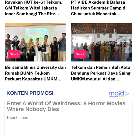
Rayakan HUT ke-61 Telkom,
PT VIBE Akademik Bahasa
GM Telkom Witel Jakarta
Hadirkan Summer Camp di
Inner Sambangi The Ritz-
China untuk Mencetak
Carlton Mega Kuningan, Rajut
Generasi Berwawasan Global
Sinergi Digital untuk Industri
Hospitality
News
News
Bersama Binus University dan
Telkom dan Pemerintah Kota
Rumah BUMN Telkom
Bandung Perkuat Daya Saing
Perkuat Kapasitas UMKM
UMKM melalui AI dan
melalui Edukasi Pengelolaan
Digitalisasi Usaha
Keuangan dan Strategi
Penentuan Harga Jual