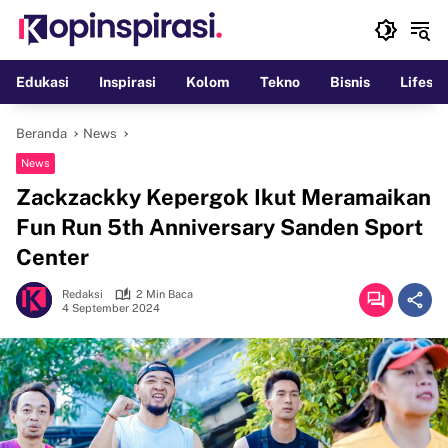
Langsung
ke
konten
Edukasi
Inspirasi
Kolom
Tekno
Bisnis
Lifesty
Beranda
News
News
Zackzackky Kepergok Ikut Meramaikan
Fun Run 5th Anniversary Sanden Sport
Center
Redaksi
2 Min Baca
4 September 2024