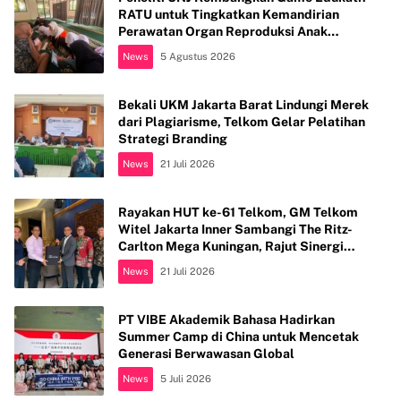
RATU untuk Tingkatkan Kemandirian
Perawatan Organ Reproduksi Anak
Hambatan Intelektual
News
5 Agustus 2026
Bekali UKM Jakarta Barat Lindungi Merek
dari Plagiarisme, Telkom Gelar Pelatihan
Strategi Branding
News
21 Juli 2026
Rayakan HUT ke-61 Telkom, GM Telkom
Witel Jakarta Inner Sambangi The Ritz-
Carlton Mega Kuningan, Rajut Sinergi
Digital untuk Industri Hospitality
News
21 Juli 2026
PT VIBE Akademik Bahasa Hadirkan
Summer Camp di China untuk Mencetak
Generasi Berwawasan Global
News
5 Juli 2026