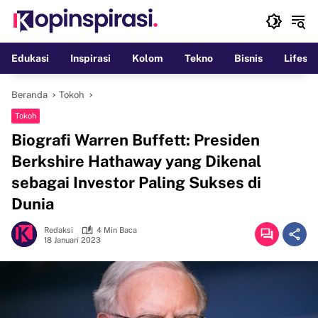
Langsung
ke
konten
Edukasi
Inspirasi
Kolom
Tekno
Bisnis
Lifesty
Beranda
Tokoh
Tokoh
Biografi Warren Buffett: Presiden
Berkshire Hathaway yang Dikenal
sebagai Investor Paling Sukses di
Dunia
Redaksi
4 Min Baca
18 Januari 2023