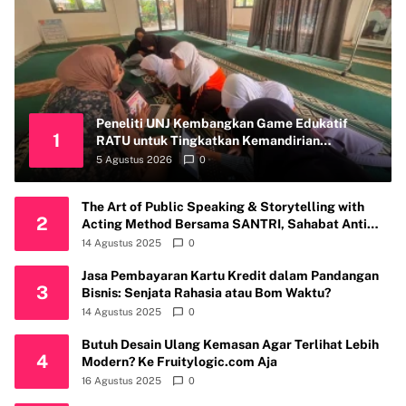
Peneliti UNJ Kembangkan Game Edukatif
1
RATU untuk Tingkatkan Kemandirian
Perawatan Organ Reproduksi Anak Hambatan
5 Agustus 2026
0
Intelektual
The Art of Public Speaking & Storytelling with
2
Acting Method Bersama SANTRI, Sahabat Anti
Riba Kembali Gelar Workshop di Kota Depok
14 Agustus 2025
0
Jasa Pembayaran Kartu Kredit dalam Pandangan
3
Bisnis: Senjata Rahasia atau Bom Waktu?
14 Agustus 2025
0
Butuh Desain Ulang Kemasan Agar Terlihat Lebih
4
Modern? Ke Fruitylogic.com Aja
16 Agustus 2025
0