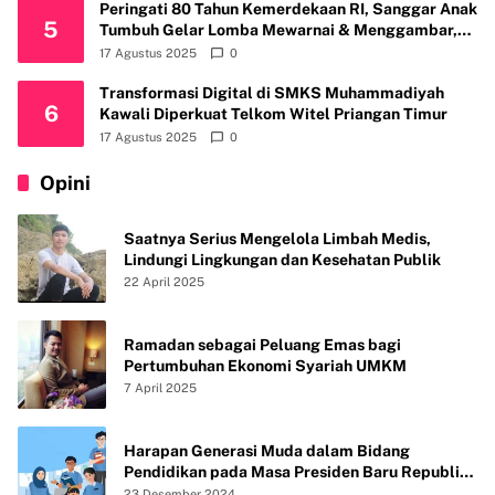
Peringati 80 Tahun Kemerdekaan RI, Sanggar Anak
5
Tumbuh Gelar Lomba Mewarnai & Menggambar,
Ajak Anak Cintai Batik Nusantara
17 Agustus 2025
0
Transformasi Digital di SMKS Muhammadiyah
6
Kawali Diperkuat Telkom Witel Priangan Timur
17 Agustus 2025
0
Opini
Saatnya Serius Mengelola Limbah Medis,
Lindungi Lingkungan dan Kesehatan Publik
22 April 2025
Ramadan sebagai Peluang Emas bagi
Pertumbuhan Ekonomi Syariah UMKM
7 April 2025
Harapan Generasi Muda dalam Bidang
Pendidikan pada Masa Presiden Baru Republik
Indonesia
23 Desember 2024