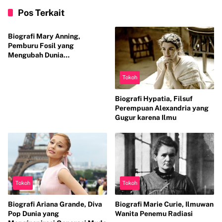
Pos Terkait
Tokoh
Biografi Mary Anning,
Pemburu Fosil yang
Mengubah Dunia
Paleontologi
Tokoh
Biografi Hypatia, Filsuf
Perempuan Alexandria yang
Gugur karena Ilmu
Tokoh
Tokoh
Biografi Ariana Grande, Diva
Biografi Marie Curie, Ilmuwan
Pop Dunia yang
Wanita Penemu Radiasi