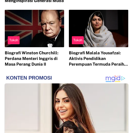
Menginspirasi Generasi Muda
Tokoh
Tokoh
Biografi Winston Churchill:
Biografi Malala Yousafzai:
Perdana Menteri Inggris di
Aktivis Pendidikan
Masa Perang Dunia II
Perempuan Termuda Peraih
Nobel